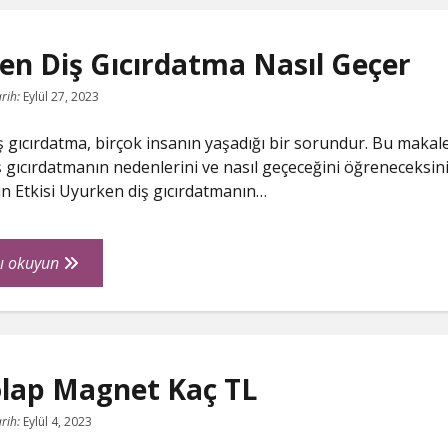
Işe
Yarar
en Diş Gıcırdatma Nasıl Geçer
rih:
Eylül 27, 2023
 gıcırdatma, birçok insanın yaşadığı bir sorundur. Bu makal
 gıcırdatmanın nedenlerini ve nasıl geçeceğini öğreneceksini
sin Etkisi Uyurken diş gıcırdatmanın…
Uyurken
ı okuyun
Diş
Gıcırdatma
Nasıl
Geçer
olap Magnet Kaç TL
rih:
Eylül 4, 2023