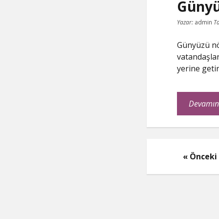
Günyü
Yazar:
admin
Ta
Günyüzü nöb
vatandaşlar
yerine geti
Devamın
Yazı
Önceki
sayfala