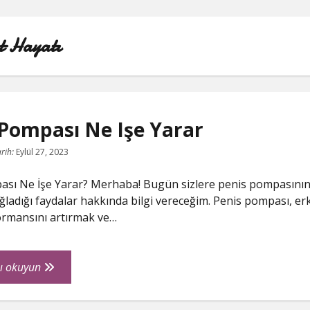
t Hayatı
 Pompası Ne Işe Yarar
INSTAGRAM BEĞENI KASMA HILESI
rih:
Eylül 27, 2023
LISTE
ası Ne İşe Yarar? Merhaba! Bugün sizlere penis pompasının
ğladığı faydalar hakkında bilgi vereceğim. Penis pompası, er
SAYFA LISTESI
ormansını artırmak ve…
SHORTS ABONE KASMA HILESI PARASIZ
Penis
ı okuyun
TWITTER GIZLI İÇERIK GÖRME
Pompası
Ne