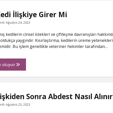
Girdim
Ve
Kedi İlişkiye Girer Mi
Benden
Soğur
rih:
Ağustos 24, 2023
Mu
lmış kedilerin cinsel istekleri ve çiftleşme davranışları hakkınd
 oldukça yaygındır. Kısırlaştırma, kedilerin üreme yetenekler
lemidir. Bu işlem genellikle veteriner hekimler tarafından…
Kısır
ı okuyun
Kedi
İlişkiye
Girer
Mi
lişkiden Sonra Abdest Nasıl Alınır
rih:
Ağustos 23, 2023