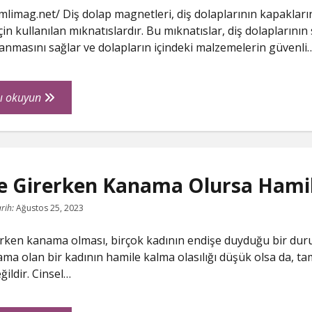
imlimag.net/ Diş dolap magnetleri, diş dolaplarının kapakları
in kullanılan mıknatıslardır. Bu mıknatıslar, diş dolaplarının
anmasını sağlar ve dolapların içindeki malzemelerin güvenli
Diş
ı okuyun
Dolap
Magnet
Kaç
TL
iye Girerken Kanama Olursa Hami
rih:
Ağustos 25, 2023
rerken kanama olması, birçok kadının endişe duyduğu bir du
ma olan bir kadının hamile kalma olasılığı düşük olsa da, 
ğildir. Cinsel…