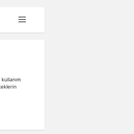
menüyü
aç
 kullanım
keklerin