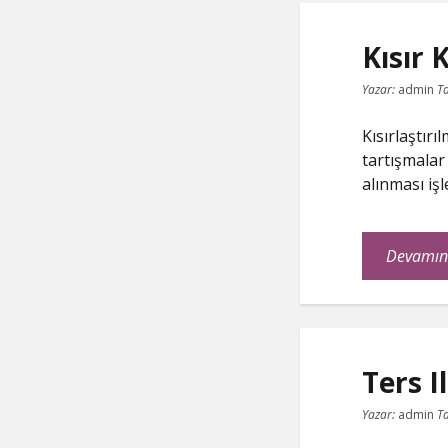
Kısır 
Yazar:
admin
Ta
Kısırlaştırı
tartışmalar
alınması iş
Devamın
Ters I
Yazar:
admin
Ta