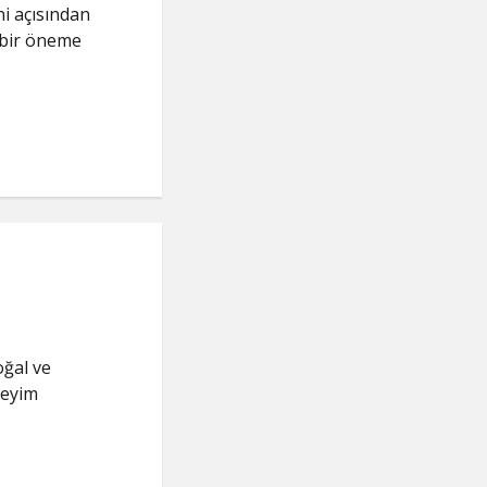
i açısından
 bir öneme
oğal ve
neyim