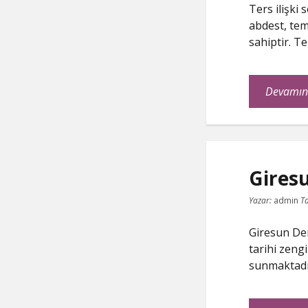
Ters ilişki
abdest, tem
sahiptir. T
Devamın
Giresu
Yazar:
admin
Ta
Giresun Dere
tarihi zeng
sunmaktadır