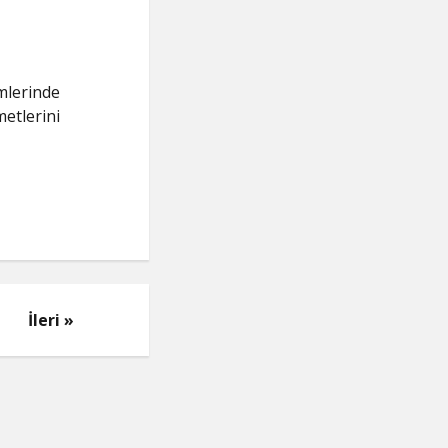
mlerinde
metlerini
İleri