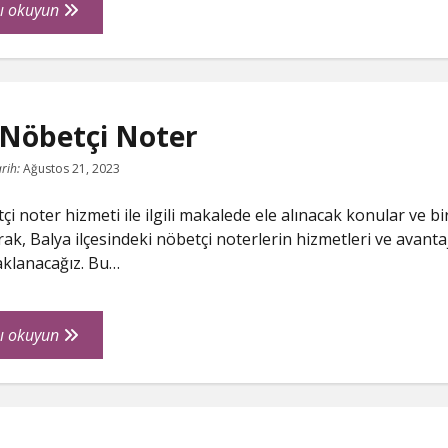
Giresun
ı okuyun
Dereli
Gezilecek
Yerler
 Nöbetçi Noter
rih:
Ağustos 21, 2023
i noter hizmeti ile ilgili makalede ele alınacak konular ve bir
ak, Balya ilçesindeki nöbetçi noterlerin hizmetleri ve avantaj
aklanacağız. Bu…
Balya
ı okuyun
Nöbetçi
Noter