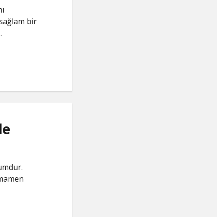
nı
 sağlam bir
…
le
rumdur.
tamamen