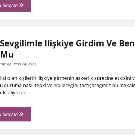
Ilişkiye
ı okuyun
Girerken
Kanama
Olursa
Hamile
Sevgilimle Ilişkiye Girdim Ve Be
 Mu
rih:
Ağustos 24, 2023
isi olan kişilerin ilişkiye girmenin askerlik sürecine etkisini 
bu duruma nasıl tepki verebileceğini tartışacağımız bu makal
ele alıyoruz.…
Asker
ı okuyun
Sevgilimle
Ilişkiye