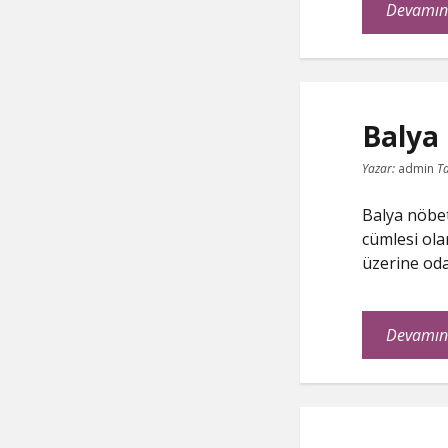
Devamın
Balya
Yazar:
admin
Ta
Balya nöbetç
cümlesi olar
üzerine od
Devamın