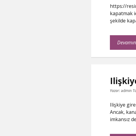
https://res
kapatmak iç
şekilde kap
Devamın
Ilişk
Yazar:
admin
Ta
Ilişkiye gi
Ancak, kana
imkansız de