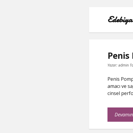
Edebiya
Edebiyat
Hayatı
Penis
Posts
Yazar:
admin
Ta
Penis Pomp
amacı ve sa
cinsel perf
Devamın