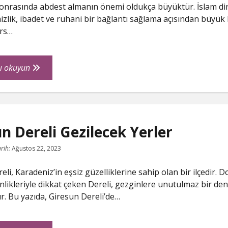
 sonrasında abdest almanın önemi oldukça büyüktür. İslam din
izlik, ibadet ve ruhani bir bağlantı sağlama açısından büyük
ers…
Ters
ı okuyun
Ilişkiden
Sonra
Abdest
Nasıl
n Dereli Gezilecek Yerler
Alınır
rih:
Ağustos 22, 2023
li, Karadeniz’in eşsiz güzelliklerine sahip olan bir ilçedir. D
inlikleriyle dikkat çeken Dereli, gezginlere unutulmaz bir de
. Bu yazıda, Giresun Dereli’de…