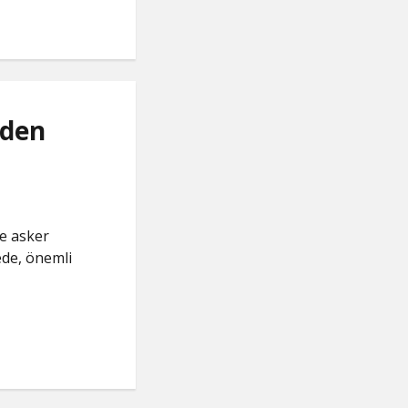
nden
ve asker
ede, önemli