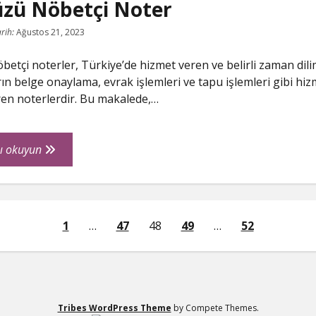
zü Nöbetçi Noter
rih:
Ağustos 21, 2023
etçi noterler, Türkiye’de hizmet veren ve belirli zaman dili
ın belge onaylama, evrak işlemleri ve tapu işlemleri gibi hiz
ren noterlerdir. Bu makalede,…
Günyüzü
ı okuyun
Nöbetçi
Noter
1
…
47
48
49
…
52
ması
Tribes WordPress Theme
by Compete Themes.