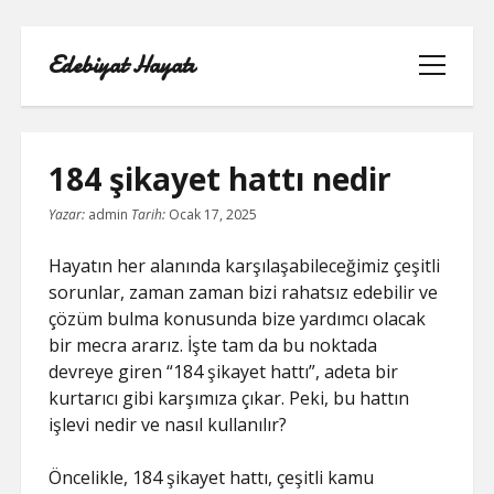
Edebiyat Hayatı
menüyü
aç
184 şikayet hattı nedir
Yazar:
admin
Tarih:
Ocak 17, 2025
INSTAGRAM BEĞENI KASMA HILESI
Hayatın her alanında karşılaşabileceğimiz çeşitli
LISTE
sorunlar, zaman zaman bizi rahatsız edebilir ve
çözüm bulma konusunda bize yardımcı olacak
SAYFA LISTESI
bir mecra ararız. İşte tam da bu noktada
devreye giren “184 şikayet hattı”, adeta bir
SHORTS ABONE KASMA HILESI
kurtarıcı gibi karşımıza çıkar. Peki, bu hattın
PARASIZ
işlevi nedir ve nasıl kullanılır?
TWITTER GIZLI İÇERIK GÖRME
Öncelikle, 184 şikayet hattı, çeşitli kamu