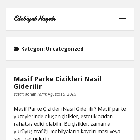
Edebiyat Hayatı
menüyü
aç
Kategori:
Uncategorized
INSTAGRAM BEĞENI KASMA HILESI
Masif Parke Cizikleri Nasil
LISTE
Giderilir
Yazar:
admin
Tarih:
Ağustos 5, 2026
SAYFA LISTESI
Masif Parke Çizikleri Nasıl Giderilir? Masif parke
SHORTS ABONE KASMA HILESI
yüzeylerinde oluşan çizikler, estetik açıdan
PARASIZ
rahatsız edici olabilir. Bu çizikler, zamanla
yürüyüş trafiği, mobilyaların kaydırılması veya
TWITTER GIZLI İÇERIK GÖRME
sert nesnelerin…