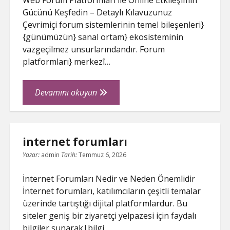
Web Forum Platformları ile Online Etkileşimin
Gücünü Keşfedin – Detaylı Kılavuzunuz
Çevrimiçi forum sistemlerinin temel bileşenleri}
{günümüzün} sanal ortam} ekosisteminin
vazgeçilmez unsurlarındandır. Forum
platformları} merkezî…
Web
Devamını okuyun
Forum
internet forumları
Yazar:
admin
Tarih:
Temmuz 6, 2026
İnternet Forumları Nedir ve Neden Önemlidir
İnternet forumları, katılımcıların çeşitli temalar
üzerinde tartıştığı dijital platformlardur. Bu
siteler geniş bir ziyaretçi yelpazesi için faydalı
bilgiler sunarak|bilgi…