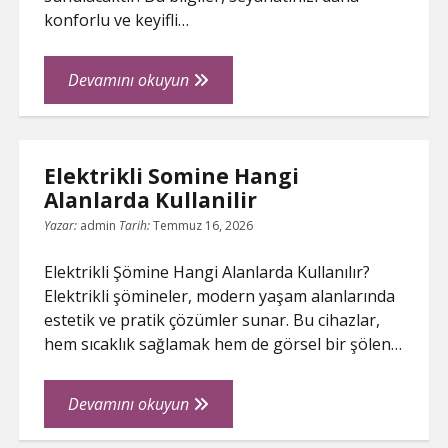
konforlu ve keyifli…
Elazigda
Devamını okuyun
Tatil
İcin
Arac
Elektrikli Somine Hangi
Kiralama
Alanlarda Kullanilir
İpuclari
Yazar:
admin
Tarih:
Temmuz 16, 2026
Elektrikli Şömine Hangi Alanlarda Kullanılır?
Elektrikli şömineler, modern yaşam alanlarında
estetik ve pratik çözümler sunar. Bu cihazlar,
hem sıcaklık sağlamak hem de görsel bir şölen…
Elektrikli
Devamını okuyun
Somine