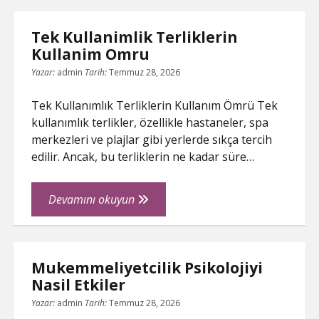
İcin
Destek
Tek Kullanimlik Terliklerin
Almanin
Kullanim Omru
Onemi
Yazar:
admin
Tarih:
Temmuz 28, 2026
Tek Kullanımlık Terliklerin Kullanım Ömrü Tek
kullanımlık terlikler, özellikle hastaneler, spa
merkezleri ve plajlar gibi yerlerde sıkça tercih
edilir. Ancak, bu terliklerin ne kadar süre…
Tek
Devamını okuyun
Kullanimlik
Terliklerin
Kullanim
Mukemmeliyetcilik Psikolojiyi
Omru
Nasil Etkiler
Yazar:
admin
Tarih:
Temmuz 28, 2026