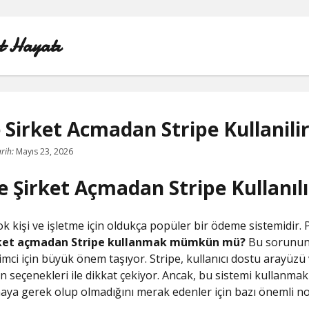
t Hayatı
Sirket Acmadan Stripe Kullanili
INSTAGRAM BEĞENI KASMA HILESI
rih:
Mayıs 23, 2026
 Şirket Açmadan Stripe Kullanılı
LISTE
SAYFA LISTESI
ok kişi ve işletme için oldukça popüler bir ödeme sistemidir. 
rket açmadan Stripe kullanmak mümkün mü?
Bu sorunun 
SHORTS ABONE KASMA HILESI PARASIZ
imci için büyük önem taşıyor. Stripe, kullanıcı dostu arayüzü v
 seçenekleri ile dikkat çekiyor. Ancak, bu sistemi kullanmak 
TWITTER GIZLI İÇERIK GÖRME
aya gerek olup olmadığını merak edenler için bazı önemli no