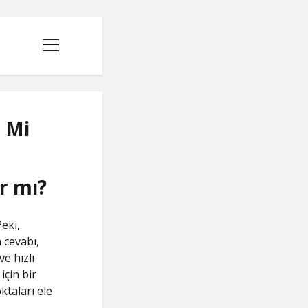
menüyü
aç
r Mi
r mı?
Peki,
cevabı,
e hızlı
için bir
ktaları ele