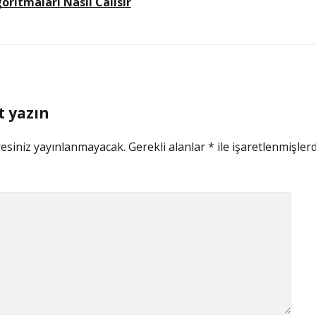
oritmalari Nasil Calisir
t yazın
esiniz yayınlanmayacak.
Gerekli alanlar
*
ile işaretlenmişlerd