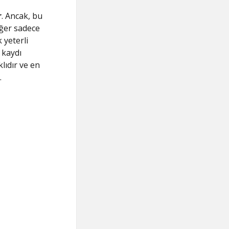
r
. Ancak, bu
Eğer sadece
 yeterli
 kaydı
lıdır ve en
.