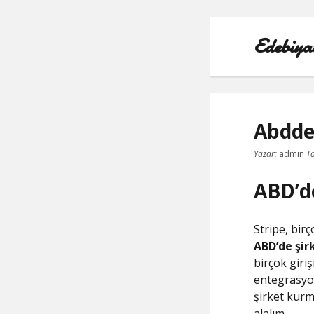
Edebiya
Abdde 
Yazar:
admin
Ta
ABD’de
Stripe, birç
ABD’de şi
birçok giriş
entegrasyon
şirket kurm
alalım.