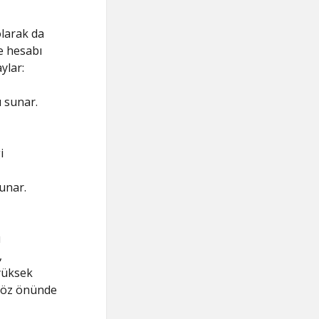
larak da
e hesabı
ylar:
ı sunar.
i
unar.
ı
,
 yüksek
 göz önünde