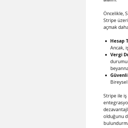
Öncelikle, S
Stripe üzer
açmak daha 
Hesap T
Ancak, i
Vergi D
durumunu
beyannam
Güvenli
Bireysel
Stripe ile 
entegrasyon
dezavantajla
olduğunu d
bulundurma