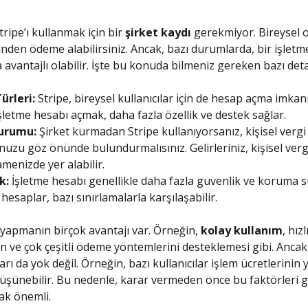
tripe’ı kullanmak için bir
şirket kaydı
gerekmiyor. Bireysel o
inden ödeme alabilirsiniz. Ancak, bazı durumlarda, bir işletm
avantajlı olabilir. İşte bu konuda bilmeniz gereken bazı deta
ürleri:
Stripe, bireysel kullanıcılar için de hesap açma imkan
şletme hesabı açmak, daha fazla özellik ve destek sağlar.
urumu:
Şirket kurmadan Stripe kullanıyorsanız, kişisel vergi
zu göz önünde bulundurmalısınız. Gelirleriniz, kişisel verg
enizde yer alabilir.
k:
İşletme hesabı genellikle daha fazla güvenlik ve koruma s
 hesaplar, bazı sınırlamalarla karşılaşabilir.
iş yapmanın birçok avantajı var. Örneğin,
kolay kullanım
, hızl
 ve çok çeşitli ödeme yöntemlerini desteklemesi gibi. Ancak
rı da yok değil. Örneğin, bazı kullanıcılar işlem ücretlerinin
üşünebilir. Bu nedenle, karar vermeden önce bu faktörleri
k önemli.