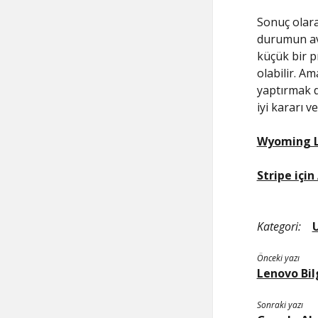
Sonuç olar
durumun ava
küçük bir p
olabilir. A
yaptırmak d
iyi kararı 
Wyoming L
Stripe için
Kategori:
Önceki yazı
Lenovo Bil
Sonraki yazı