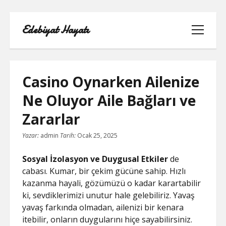
Edebiyat Hayatı
menüyü
aç
Casino Oynarken Ailenize
Ne Oluyor Aile Bağları ve
INSTAGRAM BEĞENI KASMA HILESI
Zararlar
LISTE
Yazar:
admin
Tarih:
Ocak 25, 2025
SAYFA LISTESI
Sosyal İzolasyon ve Duygusal Etkiler
de
cabası. Kumar, bir çekim gücüne sahip. Hızlı
SHORTS ABONE KASMA HILESI
kazanma hayali, gözümüzü o kadar karartabilir
PARASIZ
ki, sevdiklerimizi unutur hale gelebiliriz. Yavaş
yavaş farkında olmadan, ailenizi bir kenara
TWITTER GIZLI İÇERIK GÖRME
itebilir, onların duygularını hiçe sayabilirsiniz.