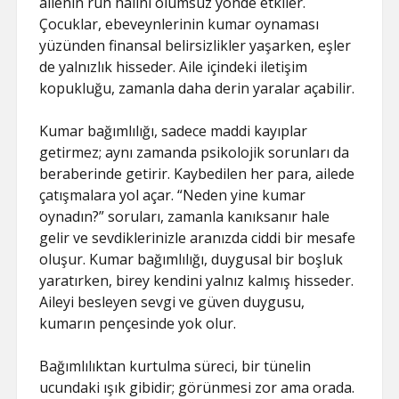
ailenin ruh halini olumsuz yönde etkiler.
Çocuklar, ebeveynlerinin kumar oynaması
yüzünden finansal belirsizlikler yaşarken, eşler
de yalnızlık hisseder. Aile içindeki iletişim
kopukluğu, zamanla daha derin yaralar açabilir.
Kumar bağımlılığı, sadece maddi kayıplar
getirmez; aynı zamanda psikolojik sorunları da
beraberinde getirir. Kaybedilen her para, ailede
çatışmalara yol açar. “Neden yine kumar
oynadın?” soruları, zamanla kanıksanır hale
gelir ve sevdiklerinizle aranızda ciddi bir mesafe
oluşur. Kumar bağımlılığı, duygusal bir boşluk
yaratırken, birey kendini yalnız kalmış hisseder.
Aileyi besleyen sevgi ve güven duygusu,
kumarın pençesinde yok olur.
Bağımlılıktan kurtulma süreci, bir tünelin
ucundaki ışık gibidir; görünmesi zor ama orada.