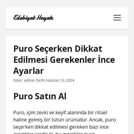
Edebiyat Hayatı
menüyü
aç
Puro Seçerken Dikkat
Edilmesi Gerekenler İnce
INSTAGRAM BEĞENI KASMA HILESI
Ayarlar
LISTE
Yazar:
admin
Tarih:
Haziran 10, 2024
SAYFA LISTESI
Puro Satın Al
SHORTS ABONE KASMA HILESI
Puro, içim zevki ve keyif alanında bir ritüel
PARASIZ
haline gelmiş bir tütün ürünüdür. Ancak, puro
seçerken dikkat edilmesi gereken bazı ince
TWITTER GIZLI İÇERIK GÖRME