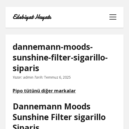
Edebiyat Hayatı
menüyü
aç
dannemann-moods-
sunshine-filter-sigarillo-
INSTAGRAM BEĞENI KASMA HILESI
siparis
LISTE
Yazar:
admin
Tarih:
Temmuz 6, 2025
SAYFA LISTESI
Pipo tütünü diğer markalar
SHORTS ABONE KASMA HILESI
Dannemann Moods
PARASIZ
Sunshine Filter sigarillo
TWITTER GIZLI İÇERIK GÖRME
Sipariş