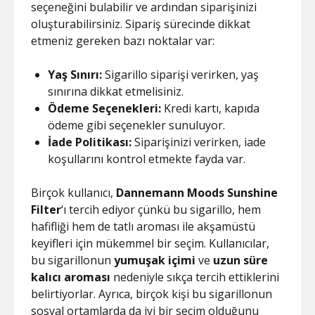
seçeneğini bulabilir ve ardından siparişinizi
oluşturabilirsiniz. Sipariş sürecinde dikkat
etmeniz gereken bazı noktalar var:
Yaş Sınırı:
Sigarillo siparişi verirken, yaş
sınırına dikkat etmelisiniz.
Ödeme Seçenekleri:
Kredi kartı, kapıda
ödeme gibi seçenekler sunuluyor.
İade Politikası:
Siparişinizi verirken, iade
koşullarını kontrol etmekte fayda var.
Birçok kullanıcı,
Dannemann Moods Sunshine
Filter
‘ı tercih ediyor çünkü bu sigarillo, hem
hafifliği hem de tatlı aroması ile akşamüstü
keyifleri için mükemmel bir seçim. Kullanıcılar,
bu sigarillonun
yumuşak içimi
ve
uzun süre
kalıcı aroması
nedeniyle sıkça tercih ettiklerini
belirtiyorlar. Ayrıca, birçok kişi bu sigarillonun
sosyal ortamlarda da iyi bir seçim olduğunu