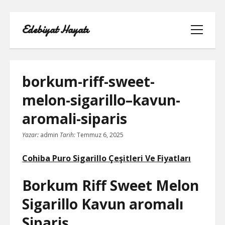
Edebiyat Hayatı
menüyü
aç
borkum-riff-sweet-
melon-sigarillo–kavun-
INSTAGRAM BEĞENI KASMA HILESI
aromali-siparis
LISTE
Yazar:
admin
Tarih:
Temmuz 6, 2025
SAYFA LISTESI
Cohiba Puro Sigarillo Çeşitleri Ve Fiyatları
SHORTS ABONE KASMA HILESI
Borkum Riff Sweet Melon
PARASIZ
Sigarillo Kavun aromalı
TWITTER GIZLI İÇERIK GÖRME
Sipariş