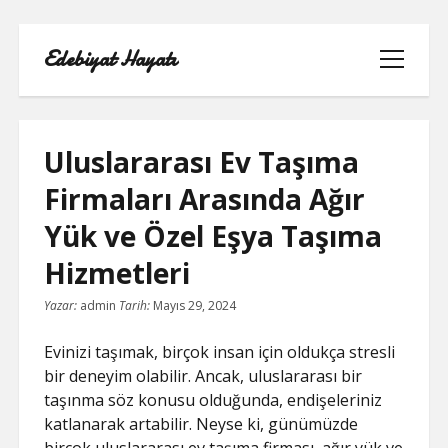
Edebiyat Hayatı
menüyü
aç
Uluslararası Ev Taşıma
Firmaları Arasında Ağır
INSTAGRAM BEĞENI KASMA HILESI
Yük ve Özel Eşya Taşıma
LISTE
Hizmetleri
Yazar:
admin
Tarih:
Mayıs 29, 2024
SAYFA LISTESI
Evinizi taşımak, birçok insan için oldukça stresli
SHORTS ABONE KASMA HILESI
bir deneyim olabilir. Ancak, uluslararası bir
PARASIZ
taşınma söz konusu olduğunda, endişeleriniz
katlanarak artabilir. Neyse ki, günümüzde
TWITTER GIZLI İÇERIK GÖRME