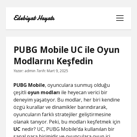
Edebiyat Hayatı
menüyü
aç
PUBG Mobile UC ile Oyun
Modlarını Keşfedin
INSTAGRAM BEĞENI KASMA HILESI
Yazar:
admin
Tarih:
Mart 9, 2025
LISTE
PUBG Mobile
, oyunculara sunmuş olduğu
çeşitli
oyun modları
ile heyecan verici bir
SAYFA LISTESI
deneyim yaşatıyor. Bu modlar, her biri kendine
özgü kurallar ve dinamikler barındırarak,
SHORTS ABONE KASMA HILESI
oyuncuların farklı stratejiler geliştirmesine
PARASIZ
olanak tanıyor. Peki, bu modları keşfetmek için
UC
nedir? UC, PUBG Mobile’da kullanılan bir
TWITTER GIZLI İÇERIK GÖRME
sanal para birimidir ve oyunculara oyun içi