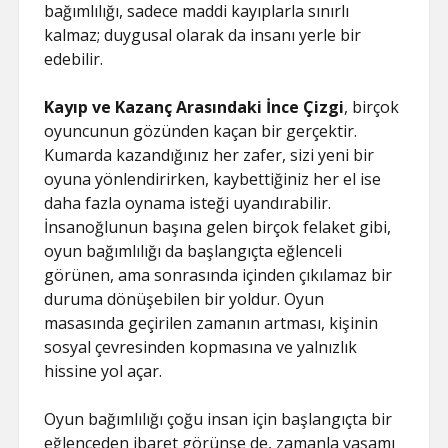
bağımlılığı, sadece maddi kayıplarla sınırlı
kalmaz; duygusal olarak da insanı yerle bir
edebilir.
Kayıp ve Kazanç Arasındaki İnce Çizgi
, birçok
oyuncunun gözünden kaçan bir gerçektir.
Kumarda kazandığınız her zafer, sizi yeni bir
oyuna yönlendirirken, kaybettiğiniz her el ise
daha fazla oynama isteği uyandırabilir.
İnsanoğlunun başına gelen birçok felaket gibi,
oyun bağımlılığı da başlangıçta eğlenceli
görünen, ama sonrasında içinden çıkılamaz bir
duruma dönüşebilen bir yoldur. Oyun
masasında geçirilen zamanın artması, kişinin
sosyal çevresinden kopmasına ve yalnızlık
hissine yol açar.
Oyun bağımlılığı çoğu insan için başlangıçta bir
eğlenceden ibaret görünse de, zamanla yaşamı