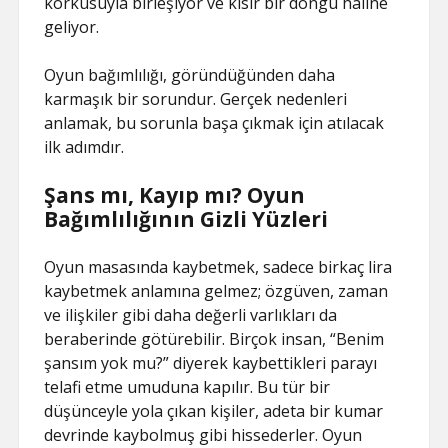
korkusuyla birleşiyor ve kısır bir döngü haline
geliyor.
Oyun bağımlılığı, göründüğünden daha
karmaşık bir sorundur. Gerçek nedenleri
anlamak, bu sorunla başa çıkmak için atılacak
ilk adımdır.
Şans mı, Kayıp mı? Oyun
Bağımlılığının Gizli Yüzleri
Oyun masasında kaybetmek, sadece birkaç lira
kaybetmek anlamına gelmez; özgüven, zaman
ve ilişkiler gibi daha değerli varlıkları da
beraberinde götürebilir. Birçok insan, “Benim
şansım yok mu?” diyerek kaybettikleri parayı
telafi etme umuduna kapılır. Bu tür bir
düşünceyle yola çıkan kişiler, adeta bir kumar
devrinde kaybolmuş gibi hissederler. Oyun