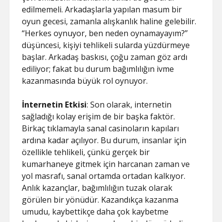
edilmemeli. Arkadaşlarla yapılan masum bir
oyun gecesi, zamanla alışkanlık haline gelebilir.
“Herkes oynuyor, ben neden oynamayayım?”
düşüncesi, kişiyi tehlikeli sularda yüzdürmeye
başlar. Arkadaş baskısı, çoğu zaman göz ardı
ediliyor; fakat bu durum bağımlılığın ivme
kazanmasında büyük rol oynuyor.
İnternetin Etkisi
: Son olarak, internetin
sağladığı kolay erişim de bir başka faktör.
Birkaç tıklamayla sanal casinoların kapıları
ardına kadar açılıyor. Bu durum, insanlar için
özellikle tehlikeli, çünkü gerçek bir
kumarhaneye gitmek için harcanan zaman ve
yol masrafı, sanal ortamda ortadan kalkıyor.
Anlık kazançlar, bağımlılığın tuzak olarak
görülen bir yönüdür. Kazandıkça kazanma
umudu, kaybettikçe daha çok kaybetme