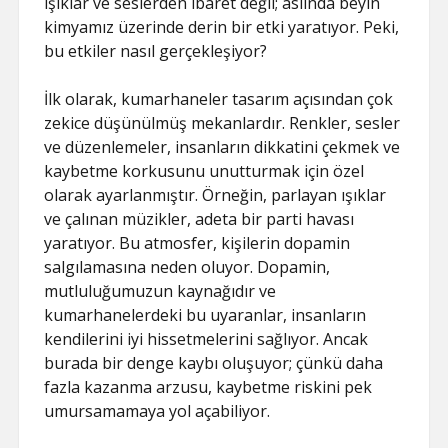
ışıklar ve seslerden ibaret değil; aslında beyin
kimyamız üzerinde derin bir etki yaratıyor. Peki,
bu etkiler nasıl gerçekleşiyor?
İlk olarak, kumarhaneler tasarım açısından çok
zekice düşünülmüş mekanlardır. Renkler, sesler
ve düzenlemeler, insanların dikkatini çekmek ve
kaybetme korkusunu unutturmak için özel
olarak ayarlanmıştır. Örneğin, parlayan ışıklar
ve çalınan müzikler, adeta bir parti havası
yaratıyor. Bu atmosfer, kişilerin dopamin
salgılamasına neden oluyor. Dopamin,
mutluluğumuzun kaynağıdır ve
kumarhanelerdeki bu uyaranlar, insanların
kendilerini iyi hissetmelerini sağlıyor. Ancak
burada bir denge kaybı oluşuyor; çünkü daha
fazla kazanma arzusu, kaybetme riskini pek
umursamamaya yol açabiliyor.