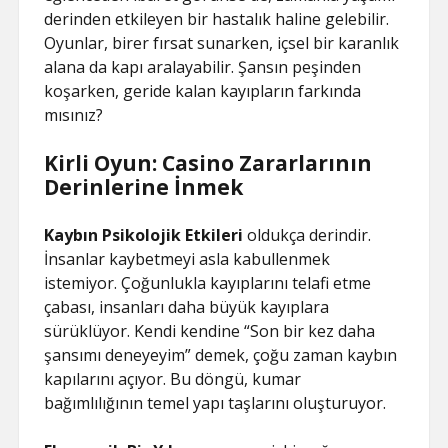
derinden etkileyen bir hastalık haline gelebilir.
Oyunlar, birer fırsat sunarken, içsel bir karanlık
alana da kapı aralayabilir. Şansın peşinden
koşarken, geride kalan kayıpların farkında
mısınız?
Kirli Oyun: Casino Zararlarının
Derinlerine İnmek
Kaybın Psikolojik Etkileri
oldukça derindir.
İnsanlar kaybetmeyi asla kabullenmek
istemiyor. Çoğunlukla kayıplarını telafi etme
çabası, insanları daha büyük kayıplara
sürüklüyor. Kendi kendine “Son bir kez daha
şansımı deneyeyim” demek, çoğu zaman kaybın
kapılarını açıyor. Bu döngü, kumar
bağımlılığının temel yapı taşlarını oluşturuyor.