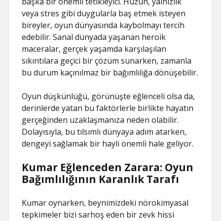
başka bir önemli tetikleyici. Hüzün, yalnızlık
veya stres gibi duygularla baş etmek isteyen
bireyler, oyun dünyasında kaybolmayı tercih
edebilir. Sanal dünyada yaşanan heroik
maceralar, gerçek yaşamda karşılaşılan
sıkıntılara geçici bir çözüm sunarken, zamanla
bu durum kaçınılmaz bir bağımlılığa dönüşebilir.
Oyun düşkünlüğü, görünüşte eğlenceli olsa da,
derinlerde yatan bu faktörlerle birlikte hayatın
gerçeğinden uzaklaşmanıza neden olabilir.
Dolayısıyla, bu tılsımlı dünyaya adım atarken,
dengeyi sağlamak bir hayli önemli hale geliyor.
Kumar Eğlenceden Zarara: Oyun
Bağımlılığının Karanlık Tarafı
Kumar oynarken, beynimizdeki nörokimyasal
tepkimeler bizi sarhoş eden bir zevk hissi