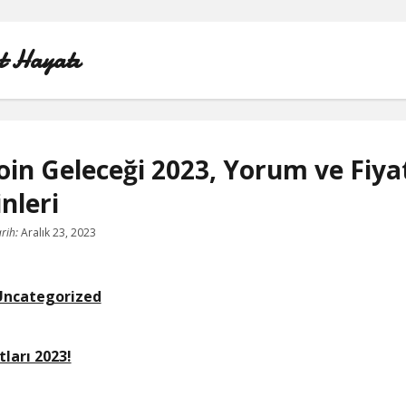
t Hayatı
in Geleceği 2023, Yorum ve Fiya
nleri
INSTAGRAM BEĞENI KASMA HILESI
rih:
Aralık 23, 2023
LISTE
SAYFA LISTESI
Uncategorized
SHORTS ABONE KASMA HILESI PARASIZ
ları 2023!
TWITTER GIZLI İÇERIK GÖRME