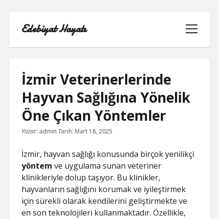
Edebiyat Hayatı
menüyü
aç
İzmir Veterinerlerinde
Hayvan Sağlığına Yönelik
INSTAGRAM BEĞENI KASMA HILESI
Öne Çıkan Yöntemler
LISTE
Yazar:
admin
Tarih:
Mart 18, 2025
SAYFA LISTESI
İzmir, hayvan sağlığı konusunda birçok yenilikçi
yöntem
ve uygulama sunan veteriner
SHORTS ABONE KASMA HILESI
klinikleriyle dolup taşıyor. Bu klinikler,
PARASIZ
hayvanların sağlığını korumak ve iyileştirmek
için sürekli olarak kendilerini geliştirmekte ve
TWITTER GIZLI İÇERIK GÖRME
en son teknolojileri kullanmaktadır. Özellikle,