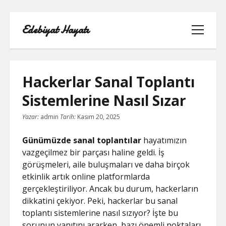
Edebiyat Hayatı
menüyü
aç
Hackerlar Sanal Toplantı
Sistemlerine Nasıl Sızar
INSTAGRAM BEĞENI KASMA HILESI
Yazar:
admin
Tarih:
Kasım 20, 2025
LISTE
Günümüzde sanal toplantılar
hayatımızın
vazgeçilmez bir parçası haline geldi. İş
SAYFA LISTESI
görüşmeleri, aile buluşmaları ve daha birçok
etkinlik artık online platformlarda
SHORTS ABONE KASMA HILESI
gerçekleştiriliyor. Ancak bu durum, hackerların
PARASIZ
dikkatini çekiyor. Peki, hackerlar bu sanal
toplantı sistemlerine nasıl sızıyor? İşte bu
TWITTER GIZLI İÇERIK GÖRME
sorunun yanıtını ararken, bazı önemli noktaları