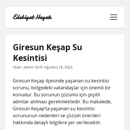
Edebiyat Hayatı
menüyü
aç
Giresun Keşap Su
Kesintisi
INSTAGRAM BEĞENI KASMA HILESI
Yazar:
admin
Tarih:
Ağustos 18, 2023
LISTE
Giresun Keşap ilçesinde yaşanan su kesintisi
sorunu, bölgedeki vatandaşlar için önemli bir
SAYFA LISTESI
konudur. Bu sorunun çözümü için çeşitli
adımlar atılması gerekmektedir. Bu makalede,
SHORTS ABONE KASMA HILESI
Giresun Keşap’ta yaşanan su kesintisi
PARASIZ
sorununun nedenleri ve çözüm önerileri
hakkında detaylı bilgilere yer verilecektir.
TWITTER GIZLI İÇERIK GÖRME