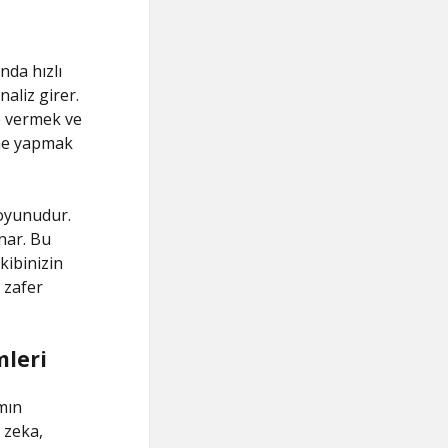
nda hızlı
aliz girer.
ap vermek ve
rme yapmak
 oyunudur.
ynar. Bu
kibinizin
 zafer
mleri
mın
i zeka,