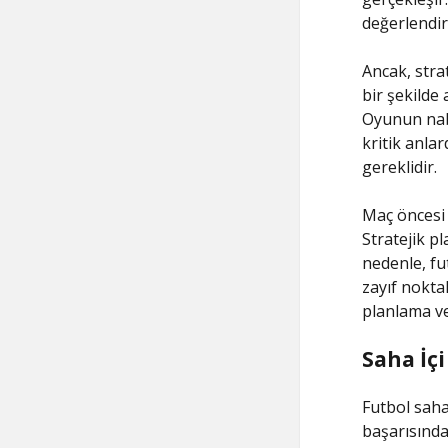
değerlendir
Ancak, strat
bir şekilde
Oyunun nabz
kritik anla
gereklidir.
Maç öncesi 
Stratejik pl
nedenle, fu
zayıf nokta
planlama ve 
Saha İçi
Futbol saha
başarısında 