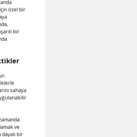
manda
için özel bir
haya
nda,
arılı bir
nda
tikler
ur.
iklerle
larını sahaya
uygulanabilir
 zamanda
ulamak ve
 dayalı bir