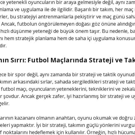
ce yetenekli oyuncuların bir araya gelmesiyle değil, aynı za
anlama ve uygulama ile de ilgilidir. Başarılı bir takım, her maç 
lirler, bu stratejiyi antrenmanlarla pekiştirir ve maç günü sa
r. Ancak, futbolun öngörülemeyen doğası göz önüne alındığı
 hızlı düşünme yeteneği de büyük önem taşır. Bu nedenle, baş
mı hem stratejik planlama hem de saha içi uygulama konusu
ır.
n Sırrı: Futbol Maçlarında Strateji ve Tak
ece bir spor değil, aynı zamanda bir strateji ve taktik oyunud
mın arkasındaki sırlar, sahada sergiledikleri strateji ve takt
er futbol maçı, oyuncuların yeteneklerini, tekniklerini ve zeka
ir şovdur. Ancak gerçek zafer, iyi hazırlanmış bir strateji ve 
elir.
larının kazananı olmanın anahtarı, oyunu okumak ve doğru
leri yapmaktır. İyi bir strateji, takımın güçlü yönlerini vurg
f noktalarını hedeflemek için kullanılır. Örneğin, hızlı hücuma