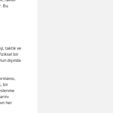
. Bu
i, taktik ve
ziksel bir
olun dışında
formansı,
, bir
beslenme
arını
nın her