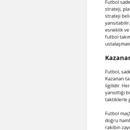
Futbol sade
strateji, pl
strateji be
yansıtabili
esneklik ve
futbol takı
ustalaşmalıd
Kazananı
Futbol, sad
Kazanan takı
ilgilidir. H
yansıttığı b
taktiklerle g
Futbol maç
doğru hamle
rakibin zayı