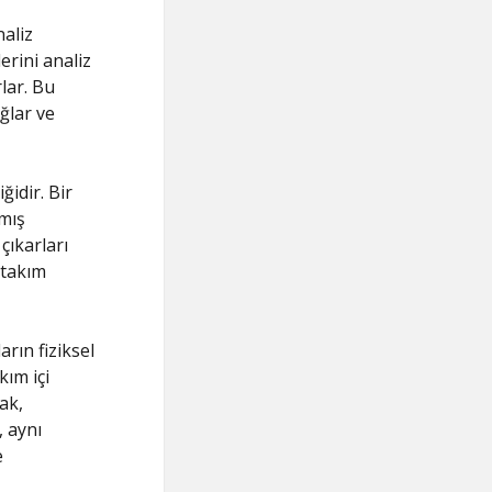
naliz
erini analiz
lar. Bu
ğlar ve
ğidir. Bir
nmış
çıkarları
 takım
arın fiziksel
kım içi
ak,
 aynı
e