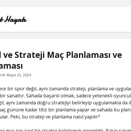
t Hayatı
 ve Strateji Maç Planlaması ve
aması
INSTAGRAM BEĞENI KASMA HILESI
rih:
Mayıs 25, 2024
LISTE
ece bir spor değil, aynı zamanda strateji, planlama ve uygul
SAYFA LISTESI
bir sanattır. Sahada başarılı olmak, sadece yetenekli oyuncu
l, aynı zamanda doğru stratejiyi belirleyip uygulamakla da ilgi
SHORTS ABONE KASMA HILESI PARASIZ
maç gününe kadar titiz bir planlama yapar ve sahada bu planı 
lar. Peki, bu strateji ve planlama nasıl yapılır?
TWITTER GIZLI İÇERIK GÖRME
er maç için özel bir strateji belirlemek önemlidir. Rakip takı