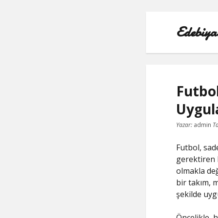
Edebiya
Futbol
Uygul
Yazar:
admin
Ta
Futbol, sad
gerektiren 
olmakla deği
bir takım, 
şekilde uygu
Öncelikle, h