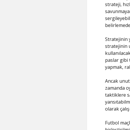
strateji, hı
savunmaya d
sergileyebil
belirlemede
Stratejinin 
stratejinin
kullanılaca
paslar gibi 
yapmak, rak
Ancak unutu
zamanda oyu
taktiklere 
yansıtabilm
olarak çalı
Futbol maçla
birleştiril