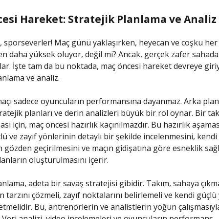
esi Hareket: Stratejik Planlama ve Analiz
, sporseverler! Maç günü yaklaşırken, heyecan ve coşku her
 daha yüksek oluyor, değil mi? Ancak, gerçek zafer sahada 
lar. İşte tam da bu noktada, maç öncesi hareket devreye giri
anlama ve analiz.
maçı sadece oyuncuların performansına dayanmaz. Arka plan
ratejik planları ve derin analizleri büyük bir rol oynar. Bir ta
ası için, maç öncesi hazırlık kaçınılmazdır. Bu hazırlık aşamas
ü ve zayıf yönlerinin detaylı bir şekilde incelenmesini, kendi
in gözden geçirilmesini ve maçın gidişatına göre esneklik sağ
lanların oluşturulmasını içerir.
lanlama, adeta bir savaş stratejisi gibidir. Takım, sahaya çı
 tarzını çözmeli, zayıf noktalarını belirlemeli ve kendi güçlü 
tmelidir. Bu, antrenörlerin ve analistlerin yoğun çalışmasıyl
. Veri analizi, video incelemeleri ve oyuncuların performans