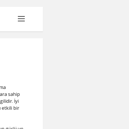
menüyü
aç
ama
lara sahip
lidir. İyi
etkili bir
mın güçlü ve