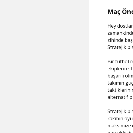
Maç Önc
Hey dostlar
zamankinden
zihinde baş
Stratejik pl
Bir futbol 
ekiplerin st
başarılı olm
takımın güçl
taktiklerin
alternatif p
Stratejik p
rakibin oyun
maksimize e
gerçekleşir