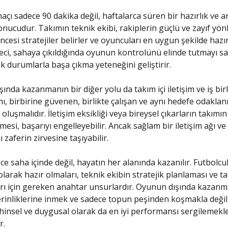
açı sadece 90 dakika değil, haftalarca süren bir hazırlık ve a
onucudur. Takımın teknik ekibi, rakiplerin güçlü ve zayıf yönl
ncesi stratejiler belirler ve oyuncuları en uygun şekilde hazır
reci, sahaya çıkıldığında oyunun kontrolünü elinde tutmayı sa
 durumlarla başa çıkma yeteneğini geliştirir.
ında kazanmanın bir diğer yolu da takım içi iletişim ve iş birli
mı, birbirine güvenen, birlikte çalışan ve aynı hedefe odakla
oluşmalıdır. İletişim eksikliği veya bireysel çıkarların takımın 
esi, başarıyı engelleyebilir. Ancak sağlam bir iletişim ağı ve
 zaferin zirvesine taşıyabilir.
e saha içinde değil, hayatın her alanında kazanılır. Futbolcul
olarak hazır olmaları, teknik ekibin stratejik planlaması ve ta
ı için gereken anahtar unsurlardır. Oyunun dışında kazanm
rinliklerine inmek ve sadece topun peşinden koşmakla değil,
insel ve duygusal olarak da en iyi performansı sergilemekl
.