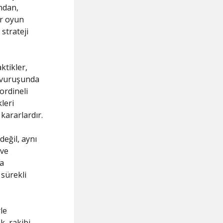
andan,
ir oyun
strateji
ktikler,
e vuruşunda
ordineli
kleri
kararlardır.
değil, aynı
 ve
ya
 sürekli
le
k, rakibi