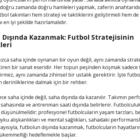
doğru zamanda doğru hamleleri yapmak, zaferin anahtarıdır
bol takımları hem strateji ve taktiklerini geliştirmeli hem de
 en iyi şekilde hazırlamalıdır.
Dışında Kazanmak: Futbol Stratejisinin
leri
nızca saha içinde oynanan bir oyun değil, aynı zamanda stratej
iren bir sanat eseridir. Her topun peşinden koşmak sadece fi
irmez, aynı zamanda zihinsel bir ustalık gerektirir. İşte futb
derinliklerine dalmak için bir rehber.
ece saha içinde değil, saha dışında da kazanılır. Takımın per
ahasında ve antrenman saati dışında belirlenir. Futbolculuk
 düşünülmelidir; profesyonel futbolcuların yaşam tarzları, 
uyku alışkanlıkları ve mental sağlıkları, sahadaki performansl
olayısıyla, futbolun dışında kazanmak, futbolcuların hayatları
kemmelliği hedeflemekle başlar.