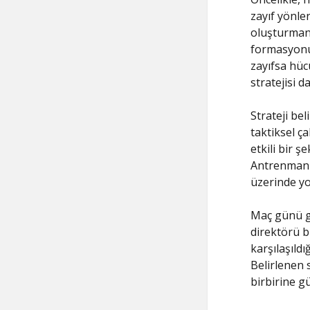
zayıf yönler
oluşturmanı
formasyonun
zayıfsa hüc
stratejisi da
Strateji be
taktiksel ça
etkili bir ş
Antrenmanla
üzerinde yoğ
Maç günü ge
direktörü b
karşılaşıld
Belirlenen s
birbirine 