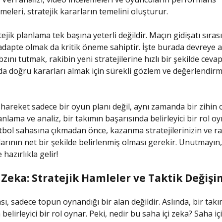
meleri, stratejik kararların temelini oluşturur.
ejik planlama tek başına yeterli değildir. Maçın gidişatı sırası
 adapte olmak da kritik öneme sahiptir. İşte burada devreye an
ını tutmak, rakibin yeni stratejilerine hızlı bir şekilde cev
rda doğru kararları almak için sürekli gözlem ve değerlendi
hareket sadece bir oyun planı değil, aynı zamanda bir zihin
anlama ve analiz, bir takımın başarısında belirleyici bir rol o
tbol sahasına çıkmadan önce, kazanma stratejilerinizin ve ra
larının net bir şekilde belirlenmiş olması gerekir. Unutmayın,
hazırlıkla gelir!
 Zeka: Stratejik Hamleler ve Taktik Değişi
sı, sadece topun oynandığı bir alan değildir. Aslında, bir takı
belirleyici bir rol oynar. Peki, nedir bu saha içi zeka? Saha iç