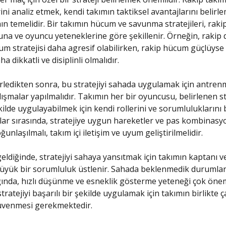
ini analiz etmek, kendi takımın taktiksel avantajlarını belirle
n temelidir. Bir takımın hücum ve savunma stratejileri, raki
a ve oyuncu yeteneklerine göre şekillenir. Örneğin, rakip 
um stratejisi daha agresif olabilirken, rakip hücum güçlüys
ha dikkatli ve disiplinli olmalıdır.
lirledikten sonra, bu stratejiyi sahada uygulamak için antren
lışmalar yapılmalıdır. Takımın her bir oyuncusu, belirlenen st
ekilde uygulayabilmek için kendi rollerini ve sorumluluklarını b
r sırasında, stratejiye uygun hareketler ve pas kombinasyo
unlaşılmalı, takım içi iletişim ve uyum geliştirilmelidir.
ldiğinde, stratejiyi sahaya yansıtmak için takımın kaptanı v
üyük bir sorumluluk üstlenir. Sahada beklenmedik durumlar
ığında, hızlı düşünme ve esneklik gösterme yeteneği çok önem
tratejiyi başarılı bir şekilde uygulamak için takımın birlikte ç
güvenmesi gerekmektedir.