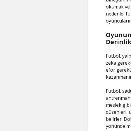
okumak ve 
nedenle, fut
oyuncularını
Oyunun 
Derinlik
Futbol, yal
zeka gerekt
efor gerekt
kazanmanın 
Futbol, sad
antrenman s
meslek gibi
düzenleri, 
belirler. D
yönünde mü