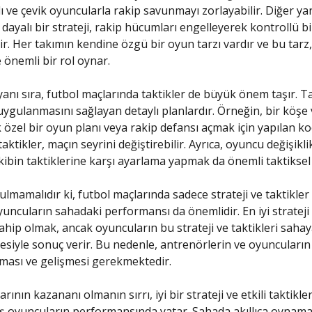
zlı ve çevik oyuncularla rakip savunmayı zorlayabilir. Diğer y
ayalı bir strateji, rakip hücumları engelleyerek kontrollü b
ir. Her takımın kendine özgü bir oyun tarzı vardır ve bu tarz, 
 önemli bir rol oynar.
yanı sıra, futbol maçlarında taktikler de büyük önem taşır. Ta
 uygulanmasını sağlayan detaylı planlardır. Örneğin, bir köş
k özel bir oyun planı veya rakip defansı açmak için yapılan ko
taktikler, maçın seyrini değiştirebilir. Ayrıca, oyuncu değişikli
ibin taktiklerine karşı ayarlama yapmak da önemli taktiksel 
lmamalıdır ki, futbol maçlarında sadece strateji ve taktikler 
ncuların sahadaki performansı da önemlidir. En iyi strateji
sahip olmak, ancak oyuncuların bu strateji ve taktikleri saha
esiyle sonuç verir. Bu nedenle, antrenörlerin ve oyuncuların
şması ve gelişmesi gerekmektedir.
rının kazananı olmanın sırrı, iyi bir strateji ve etkili taktikler
miş oyuncuların performansında yatar. Sahada akıllıca oynama