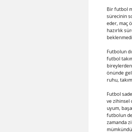
Bir futbol m
sürecinin s
eder, maç ö
hazırlık sü
beklenmedik
Futbolun dış
futbol takı
bireylerden 
önünde gelm
ruhu, takımı
Futbol sadec
ve zihinsel 
uyum, başar
futbolun de
zamanda zih
mümkündür