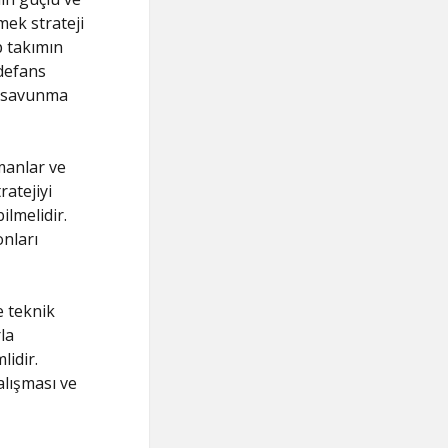
mek strateji
p takımın
defans
e savunma
manlar ve
ratejiyi
ilmelidir.
nları
e teknik
la
lidir.
alışması ve