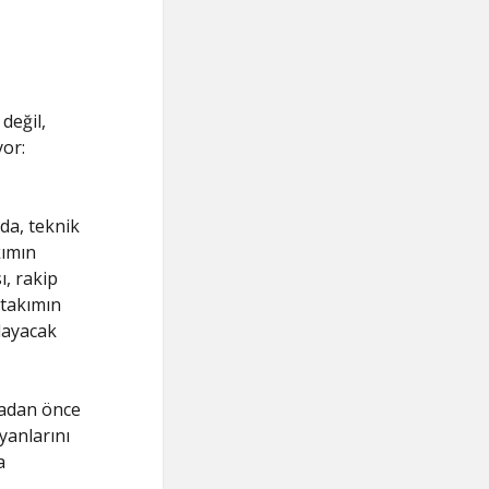
değil,
yor:
da, teknik
kımın
ı, rakip
 takımın
layacak
kmadan önce
yanlarını
a