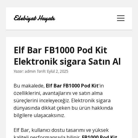
Edebiyat Hayatı
menüyü
aç
Elf Bar FB1000 Pod Kit
Elektronik sigara Satın Al
INSTAGRAM BEĞENI KASMA HILESI
Yazar:
admin
Tarih:
Eylül 2, 2025
LISTE
Bu makalede,
Elf Bar FB1000 Pod Kit
‘in
özelliklerini, avantajlarını ve satın alma
SAYFA LISTESI
süreçlerini inceleyeceğiz. Elektronik sigara
dünyasında dikkat çeken bu ürün hakkında
SHORTS ABONE KASMA HILESI
bilgilere ulaşacaksınız.
PARASIZ
Elf Bar, kullanıcı dostu tasarımı ve yüksek
TWITTER GIZLI İÇERIK GÖRME
kaliteli performansıyla bilinir.
FB1000 Pod Kit
,