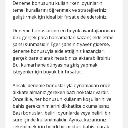
Deneme bonusunu kullanırken, oyunların
temel kurallarını öğrenmek ve stratejilerinizi
geliştirmek için ideal bir fırsat elde edersiniz.
Deneme bonuslarının en büyük avantajlarından
biri, gerçek para harcamadan kazanç elde etme
şansı sunmasıdır. Eğer şansınız yaver giderse,
deneme bonusuyla elde ettiğiniz kazançları
gerçek para olarak hesabınıza aktarabilirsiniz.
Bu, kumarhane dünyasına giriş yapmak
isteyenler için büyük bir fırsattır.
Ancak, deneme bonuslarıyla oynamadan önce
dikkate almanız gereken bazı noktalar vardır.
Öncelikle, her bonusun kullanım koşullarını ve
bahis gereksinimlerini dikkatlice okumalısınız.
Bazı bonuslar, belirli oyunlarda veya belirli bir
süre içinde kullanılmalıdır. Ayrıca, kazancınızı
çekebilmek için belirli bir miktarı bahis olarak