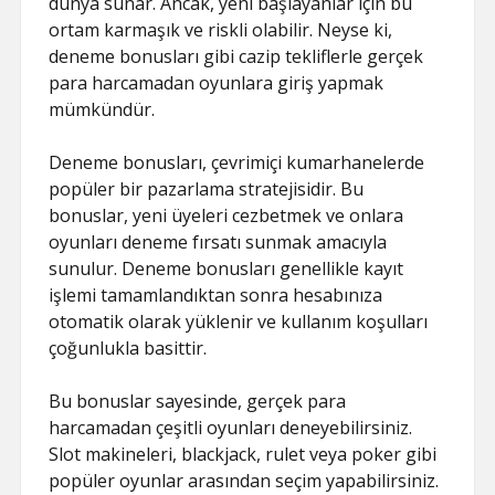
dünya sunar. Ancak, yeni başlayanlar için bu
ortam karmaşık ve riskli olabilir. Neyse ki,
deneme bonusları gibi cazip tekliflerle gerçek
para harcamadan oyunlara giriş yapmak
mümkündür.
Deneme bonusları, çevrimiçi kumarhanelerde
popüler bir pazarlama stratejisidir. Bu
bonuslar, yeni üyeleri cezbetmek ve onlara
oyunları deneme fırsatı sunmak amacıyla
sunulur. Deneme bonusları genellikle kayıt
işlemi tamamlandıktan sonra hesabınıza
otomatik olarak yüklenir ve kullanım koşulları
çoğunlukla basittir.
Bu bonuslar sayesinde, gerçek para
harcamadan çeşitli oyunları deneyebilirsiniz.
Slot makineleri, blackjack, rulet veya poker gibi
popüler oyunlar arasından seçim yapabilirsiniz.