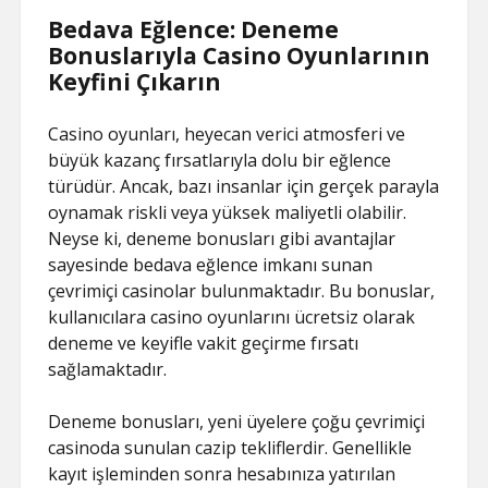
Bedava Eğlence: Deneme
Bonuslarıyla Casino Oyunlarının
Keyfini Çıkarın
Casino oyunları, heyecan verici atmosferi ve
büyük kazanç fırsatlarıyla dolu bir eğlence
türüdür. Ancak, bazı insanlar için gerçek parayla
oynamak riskli veya yüksek maliyetli olabilir.
Neyse ki, deneme bonusları gibi avantajlar
sayesinde bedava eğlence imkanı sunan
çevrimiçi casinolar bulunmaktadır. Bu bonuslar,
kullanıcılara casino oyunlarını ücretsiz olarak
deneme ve keyifle vakit geçirme fırsatı
sağlamaktadır.
Deneme bonusları, yeni üyelere çoğu çevrimiçi
casinoda sunulan cazip tekliflerdir. Genellikle
kayıt işleminden sonra hesabınıza yatırılan