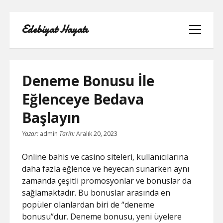
Edebiyat Hayatı
menüyü
aç
Deneme Bonusu İle
Eğlenceye Bedava
INSTAGRAM BEĞENI KASMA HILESI
Başlayın
LISTE
Yazar:
admin
Tarih:
Aralık 20, 2023
SAYFA LISTESI
Online bahis ve casino siteleri, kullanıcılarına
daha fazla eğlence ve heyecan sunarken aynı
SHORTS ABONE KASMA HILESI
zamanda çeşitli promosyonlar ve bonuslar da
PARASIZ
sağlamaktadır. Bu bonuslar arasında en
popüler olanlardan biri de “deneme
TWITTER GIZLI İÇERIK GÖRME
bonusu”dur. Deneme bonusu, yeni üyelere