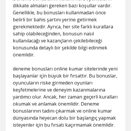
dikkate almaları gereken bazı koşullar vardır.
Genellikle, bu bonusları kullanmadan önce
belirli bir bahis şartını yerine getirmek
gerekmektedir. Ayrıca, her site farklı kurallara
sahip olabileceğinden, bonusun nasıl
kullanılacağı ve kazançların çekilebileceği
konusunda detaylı bir şekilde bilgi edinmek
önemlidir.
deneme bonusları online kumar sitelerinde yeni
başlayanlar için büyük bir fırsattır. Bu bonuslar,
oyuncuların riske girmeden oyunları
keşfetmelerine ve deneyim kazanmalarına
yardımcı olur. Ancak, her zaman geçerli kuralları
okumak ve anlamak önemlidir. Deneme
bonuslarının tadını çıkarmak ve online kumar
dünyasında heyecan dolu bir başlangıç yapmak
isteyenler için bu fırsatı kaçırmamak önemlidir.