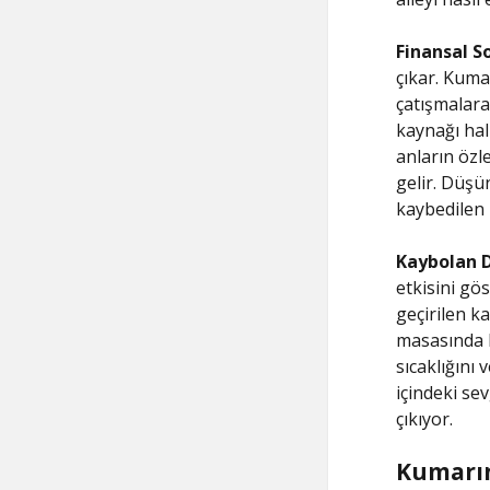
Finansal S
çıkar. Kumar
çatışmalara 
kaynağı hali
anların öz
gelir. Düşü
kaybedilen 
Kaybolan D
etkisini gös
geçirilen k
masasında k
sıcaklığını
içindeki se
çıkıyor.
Kumarın