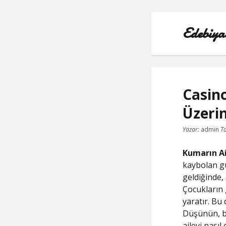
Edebiya
Casin
Üzerin
Yazar:
admin
Ta
Kumarın Ai
kaybolan gü
geldiğinde,
Çocukların 
yaratır. Bu
Düşünün, bi
aileyi nasıl 