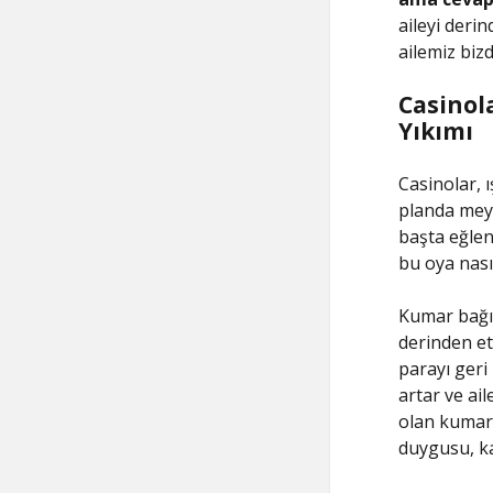
aileyi derin
ailemiz biz
Casinol
Yıkımı
Casinolar, ı
planda mey
başta eğlenc
bu oya nasıl
Kumar bağım
derinden et
parayı ger
artar ve ail
olan kumar,
duygusu, kay