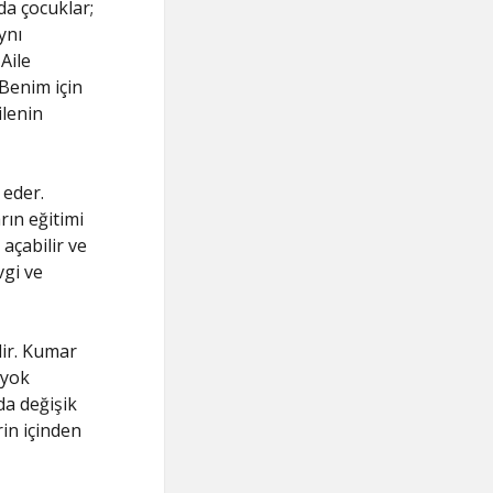
 da çocuklar;
ynı
Aile
 “Benim için
ilenin
 eder.
rın eğitimi
açabilir ve
vgi ve
lir. Kumar
 yok
da değişik
rin içinden