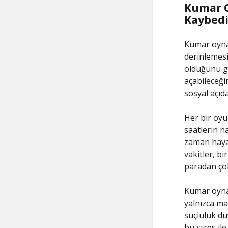
Kumar O
Kaybedi
Kumar oynam
derinlemesi
olduğunu gö
açabileceği
sosyal açıda
Her bir oyu
saatlerin n
zaman hayat
vakitler, b
paradan çok
Kumar oynam
yalnızca mad
suçluluk duy
bu stres il