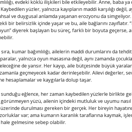
ılığı, evdeki köklü ilişkileri bile etkileyebilir. Anne, baba ya
Kaybedilen yüzler, yalnızca kayıpların maddi karşılığı değil, a
hsal ve duygusal anlamda yaşanan erozyonu da simgeliyor. 
ekli bir belirsizlik içinde yaşar ve bu, aile bağlarını zayıflatır.
oyun” diyerek başlayan bu süreç, farklı bir boyuta geçerse, a
ebilir.
sıra, kumar bağımlılığı, ailelerin maddi durumlarını da tehdit
paralar, yalnızca oyun masasına değil, aynı zamanda çocukla
geleceğine de yansır. Her kayıp, aile bütçesinde büyük yaralar 
 zamanla geçmeyecek kadar derinleşebilir. Ailevi değerler, se
ne hesaplamalar ve kaygılarla dolup taşar.
 sunduğu eğlence, her zaman kaybedilen yüzlerle birlikte ge
görünmeyen yüzü, ailenin içindeki mutluluk ve uyumu nasıl
 üzerinde durulması gereken bir gerçek. Her bireyin hayatın
e zorluklar var; ama kumarın karanlık taraflarına kaymak, işle
r hale gelmesine sebep olabilir.