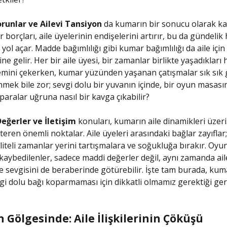
orunlar ve Ailevi Tansiyon
da kumarın bir sonucu olarak ka
 borçları, aile üyelerinin endişelerini artırır, bu da gündelik
yol açar. Madde bağımlılığı gibi kumar bağımlılığı da aile için
ne gelir. Her bir aile üyesi, bir zamanlar birlikte yaşadıkları
lemini çekerken, kumar yüzünden yaşanan çatışmalar sık sı
nmek bile zor; sevgi dolu bir yuvanın içinde, bir oyun masası
paralar uğruna nasıl bir kavga çıkabilir?
eğerler ve İletişim
konuları, kumarın aile dinamikleri üzer
teren önemli noktalar. Aile üyeleri arasındaki bağlar zayıflar;
aliteli zamanlar yerini tartışmalara ve soğukluğa bırakır. Oyu
aybedilenler, sadece maddi değerler değil, aynı zamanda ail
 ve sevgisini de beraberinde götürebilir. İşte tam burada, kum
vgi dolu bağı koparmaması için dikkatli olmamız gerektiği ger
 Gölgesinde: Aile İlişkilerinin Çöküşü