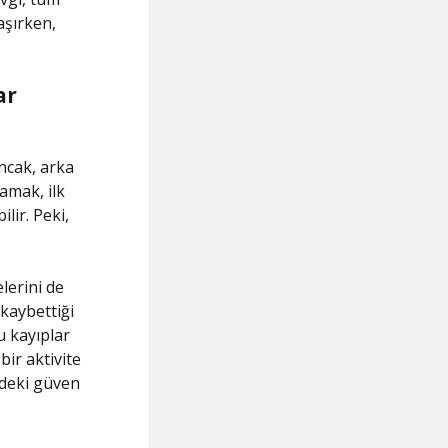
aşırken,
ar
Ancak, arka
mak, ilk
lir. Peki,
lerini de
kaybettiği
 kayıplar
bir aktivite
indeki güven