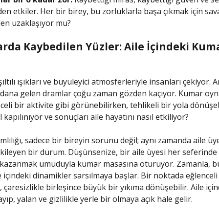
den etkiler. Her bir birey, bu zorluklarla başa çıkmak için sav
den uzaklaşıyor mu?
arda Kaybedilen Yüzler: Aile İçindeki Kum
şıltılı ışıkları ve büyüleyici atmosferleriyle insanları çekiyor. 
dana gelen dramlar çoğu zaman gözden kaçıyor. Kumar oyna
eli bir aktivite gibi görünebilirken, tehlikeli bir yola dönüşebi
 kapılınıyor ve sonuçları aile hayatını nasıl etkiliyor?
lılığı, sadece bir bireyin sorunu değil; aynı zamanda aile üye
kileyen bir durum. Düşünsenize, bir aile üyesi her seferinde 
i kazanmak umuduyla kumar masasına oturuyor. Zamanla, bu
e içindeki dinamikler sarsılmaya başlar. Bir noktada eğlenceli 
 çaresizlikle birleşince büyük bir yıkıma dönüşebilir. Aile iç
ıp, yalan ve gizlilikle yerle bir olmaya açık hale gelir.