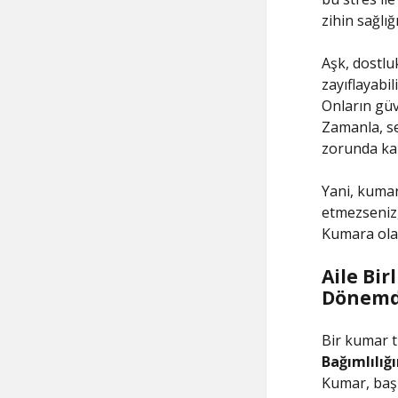
zihin sağlı
Aşk, dostlu
zayıflayabil
Onların güv
Zamanla, se
zorunda kal
Yani, kumar
etmezseniz, 
Kumara olan
Aile Bir
Dönem
Bir kumar t
Bağımlılığı
Kumar, başl