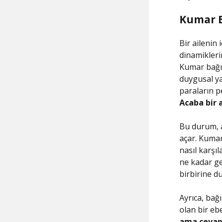
Kumar Ba
Bir ailenin 
dinamiklerin
Kumar bağım
duygusal yap
paraların p
Acaba bir a
Bu durum, ai
açar. Kumar 
nasıl karşıl
ne kadar ge
birbirine d
Ayrıca, bağı
olan bir ebe
ama cevapl