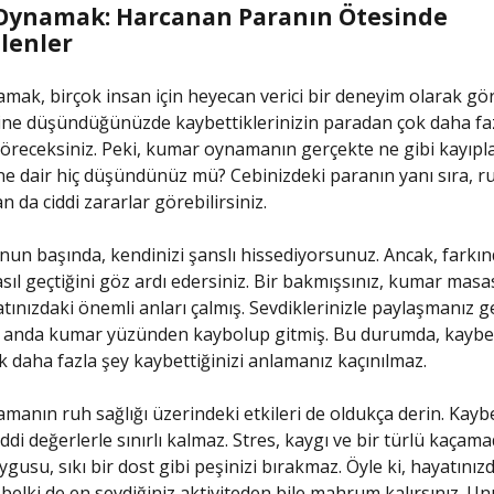
ynamak: Harcanan Paranın Ötesinde
lenler
ak, birçok insan için heyecan verici bir deneyim olarak gör
ne düşündüğünüzde kaybettiklerinizin paradan çok daha faz
receksiniz. Peki, kumar oynamanın gerçekte ne gibi kayıpla
ne dair hiç düşündünüz mü? Cebinizdeki paranın yanı sıra, r
n da ciddi zararlar görebilirsiniz.
nun başında, kendinizi şanslı hissediyorsunuz. Ancak, fark
asıl geçtiğini göz ardı edersiniz. Bir bakmışsınız, kumar mas
ınızdaki önemli anları çalmış. Sevdiklerinizle paylaşmanız 
ir anda kumar yüzünden kaybolup gitmiş. Bu durumda, kaybe
 daha fazla şey kaybettiğinizi anlamanız kaçınılmaz.
anın ruh sağlığı üzerindeki etkileri de oldukça derin. Kaybet
di değerlerle sınırlı kalmaz. Stres, kaygı ve bir türlü kaçamad
gusu, sıkı bir dost gibi peşinizi bırakmaz. Öyle ki, hayatınızd
e belki de en sevdiğiniz aktiviteden bile mahrum kalırsınız. Un