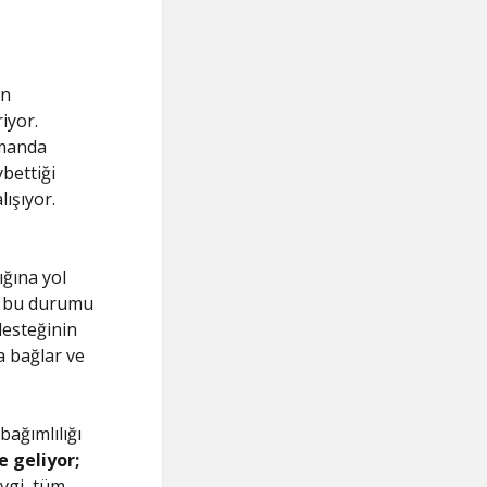
in
iyor.
amanda
ybettiği
lışıyor.
ığına yol
eri bu durumu
 desteğinin
a bağlar ve
bağımlılığı
e geliyor;
vgi, tüm