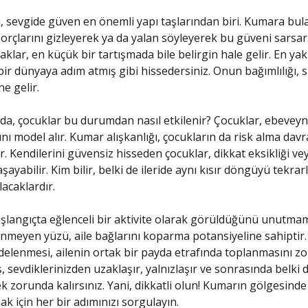
 sevgide güven en önemli yapı taşlarından biri. Kumara bul
borçlarını gizleyerek ya da yalan söyleyerek bu güveni sarsar.
laklar, en küçük bir tartışmada bile belirgin hale gelir. En yak
bir dünyaya adım atmış gibi hissedersiniz. Onun bağımlılığı, si
ne gelir.
a, çocuklar bu durumdan nasıl etkilenir? Çocuklar, ebeveyn
nı model alır. Kumar alışkanlığı, çocukların da risk alma davr
lir. Kendilerini güvensiz hisseden çocuklar, dikkat eksikliği 
şayabilir. Kim bilir, belki de ileride aynı kısır döngüyü tekra
acaklardır.
langıçta eğlenceli bir aktivite olarak görüldüğünü unutma
meyen yüzü, aile bağlarını koparma potansiyeline sahiptir.
delenmesi, ailenin ortak bir payda etrafında toplanmasını zorl
, sevdiklerinizden uzaklaşır, yalnızlaşır ve sonrasında belki
 zorunda kalırsınız. Yani, dikkatli olun! Kumarın gölgesinde
 için her bir adımınızı sorgulayın.