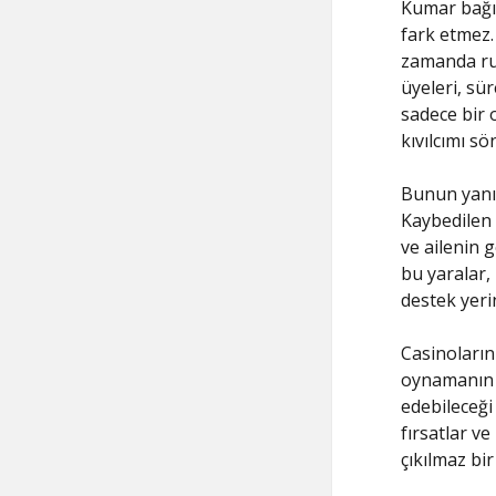
Kumar bağıml
fark etmez. 
zamanda ru
üyeleri, sür
sadece bir 
kıvılcımı sön
Bunun yanı 
Kaybedilen 
ve ailenin 
bu yaralar,
destek yeri
Casinoların
oynamanın 
edebileceği
fırsatlar v
çıkılmaz bi