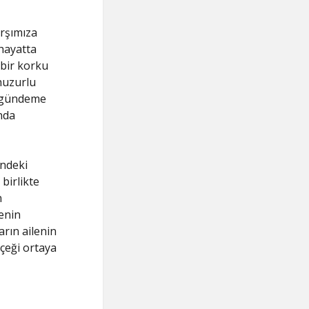
rşımıza
 hayatta
 bir korku
 huzurlu
k gündeme
nda
indeki
 birlikte
n
enin
arın ailenin
çeği ortaya