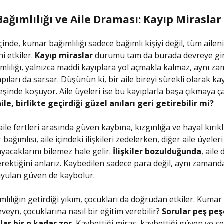
ğımlılığı ve Aile Draması: Kayıp Miraslar
içinde, kumar bağımlılığı sadece bağımlı kişiyi değil, tüm ailen
i etkiler.
Kayıp miraslar
durumu tam da burada devreye gir
lılığı, yalnızca maddi kayıplara yol açmakla kalmaz, aynı z
ıları da sarsar. Düşünün ki, bir aile bireyi sürekli olarak ka
eşinde koşuyor. Aile üyeleri ise bu kayıplarla başa çıkmaya ça
ile, birlikte geçirdiği güzel anıları geri getirebilir mi?
le fertleri arasında güven kaybına, kızgınlığa ve hayal kırıkl
bağımlısı, aile içindeki ilişkileri zedelerken, diğer aile üyel
ayacaklarını bilemez hale gelir.
İlişkiler bozulduğunda
, aile
rektiğini anlarız. Kaybedilen sadece para değil, aynı zamand
uyulan güven de kaybolur.
mlılığın getirdiği yıkım, çocukları da doğrudan etkiler. Kumar 
veyn, çocuklarına nasıl bir eğitim verebilir?
Sorular peş peş
ar bir o kadar zor.
Kaybettiği miras, kaybettiği güven ve se