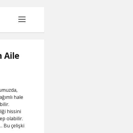
menüyü
aç
 Aile
umuzda,
ağımlı hale
ilir.
ği hissini
p olabilir.
 Bu çelişki