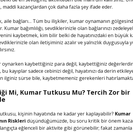
ğı, maddi kazançlardan çok daha fazla şey ifade eder.
k, aile bağları… Tüm bu ilişkiler, kumar oynamanın gölgesin
ir. Kumar bağımlılığı, sevdiklerinizle olan bağlarınızı zedeleyeb
enini kaybetmek, kim bilir belki de hayatınızdaki en büyük k
vdiklerinizle olan iletişiminiz azalır ve yalnızlık duygusuyla
ırsınız.
 oynarken kaybettiğiniz para değil, kaybettiğiniz değerlerdi
bu kayıplar sadece cebinizi değil, hayatınızı da derin etkileye
 ilginiz sürse bile, kaybetmemeniz gerekenleri hatırlamakta
liği Mi, Kumar Tutkusu Mu? Tercih Zor bir
de
utkusu, kişinin hayatında ne kadar yer kaplayabilir?
Kumar
nın Riskleri
düşündüğümüzde, bu soru kritik bir önem kaza
angıçta eğlenceli bir aktivite gibi görünebilir; fakat zamanla