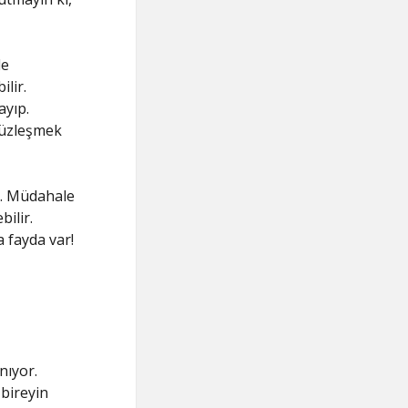
de
ilir.
ayıp.
 yüzleşmek
r. Müdahale
bilir.
 fayda var!
nıyor.
 bireyin