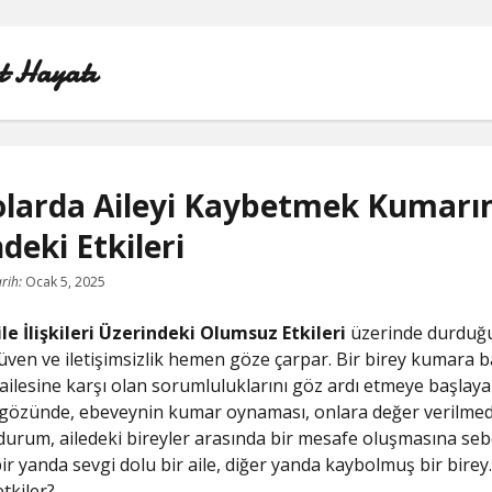
t Hayatı
olarda Aileyi Kaybetmek Kumarın
deki Etkileri
INSTAGRAM BEĞENI KASMA HILESI
rih:
Ocak 5, 2025
LISTE
le İlişkileri Üzerindeki Olumsuz Etkileri
üzerinde durduğ
SAYFA LISTESI
ven ve iletişimsizlik hemen göze çarpar. Bir birey kumara b
 ailesine karşı olan sorumluluklarını göz ardı etmeye başlayab
SHORTS ABONE KASMA HILESI PARASIZ
gözünde, ebeveynin kumar oynaması, onlara değer verilmedi
 durum, ailedeki bireyler arasında bir mesafe oluşmasına sebe
TWITTER GIZLI İÇERIK GÖRME
r yanda sevgi dolu bir aile, diğer yanda kaybolmuş bir birey…
etkiler?