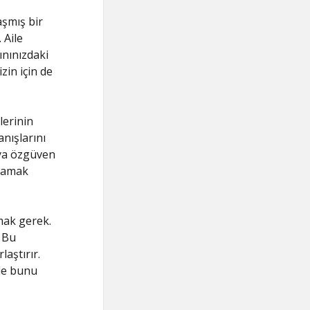
aşmış bir
 Aile
ınınızdaki
zin için de
lerinin
anışlarını
veya özgüven
rlamak
mak gerek.
 Bu
aştırır.
 de bunu