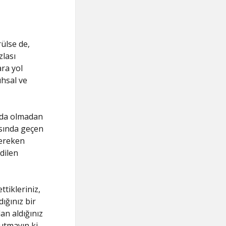
ülse de,
lası
ra yol
uhsal ve
ında olmadan
asında geçen
gereken
dilen
tikleriniz,
ığınız bir
an aldığınız
utmayın ki,