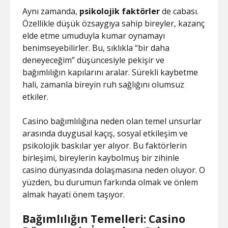
Aynı zamanda,
psikolojik faktörler
de cabası.
Özellikle düşük özsaygıya sahip bireyler, kazanç
elde etme umuduyla kumar oynamayı
benimseyebilirler. Bu, sıklıkla “bir daha
deneyeceğim” düşüncesiyle pekişir ve
bağımlılığın kapılarını aralar. Sürekli kaybetme
hali, zamanla bireyin ruh sağlığını olumsuz
etkiler.
Casino bağımlılığına neden olan temel unsurlar
arasında duygusal kaçış, sosyal etkileşim ve
psikolojik baskılar yer alıyor. Bu faktörlerin
birleşimi, bireylerin kaybolmuş bir zihinle
casino dünyasında dolaşmasına neden oluyor. O
yüzden, bu durumun farkında olmak ve önlem
almak hayati önem taşıyor.
Bağımlılığın Temelleri: Casino