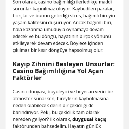
Son olarak, casino bağımlılığı ilerledikçe maddi
sorunlar kaçınılmaz oluyor. Kaybedilen paralar,
borçlar ve bunun getirdiği stres, bağımlı bireyin
yaşam kalitesini düşürüyor. Ancak bağımlı biri,
hâlâ kazanma umuduyla oynamaya devam
edecek ve bu döngü, hayatının birçok yönünü
etkileyerek devam edecek. Böylece içinden
çıkılmaz bir kısır döngüye hapsolmuş olur.
Kayıp Zihnini Besleyen Unsurlar:
Casino Bağımlılığına Yol Açan
Faktörler
Casino dünyası, büyüleyici ve heyecan verici bir
atmosfer sunarken, bireylerin kaybolmasına
neden olabilecek derin bir çekiciliği de
barındırıyor. Peki, bu çekicilik tam olarak
nereden geliyor? İlk olarak,
duygusal kaçış
faktöründen bahsedelim. Hayatın günlük