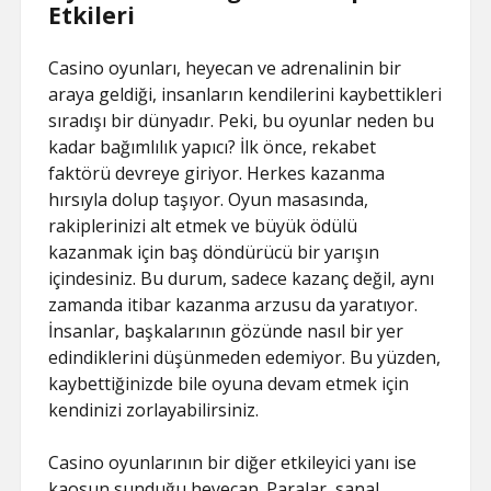
Etkileri
Casino oyunları, heyecan ve adrenalinin bir
araya geldiği, insanların kendilerini kaybettikleri
sıradışı bir dünyadır. Peki, bu oyunlar neden bu
kadar bağımlılık yapıcı? İlk önce, rekabet
faktörü devreye giriyor. Herkes kazanma
hırsıyla dolup taşıyor. Oyun masasında,
rakiplerinizi alt etmek ve büyük ödülü
kazanmak için baş döndürücü bir yarışın
içindesiniz. Bu durum, sadece kazanç değil, aynı
zamanda itibar kazanma arzusu da yaratıyor.
İnsanlar, başkalarının gözünde nasıl bir yer
edindiklerini düşünmeden edemiyor. Bu yüzden,
kaybettiğinizde bile oyuna devam etmek için
kendinizi zorlayabilirsiniz.
Casino oyunlarının bir diğer etkileyici yanı ise
kaosun sunduğu heyecan. Paralar, sanal