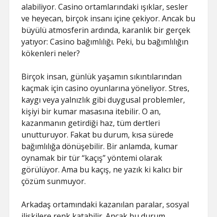
alabiliyor. Casino ortamlarındaki ışıklar, sesler
ve heyecan, birçok insanı içine çekiyor. Ancak bu
büyülü atmosferin ardında, karanlık bir gerçek
yatıyor: Casino bağımlılığı. Peki, bu bağımlılığın
kökenleri neler?
Birçok insan, günlük yaşamın sıkıntılarından
kaçmak için casino oyunlarına yöneliyor. Stres,
kaygı veya yalnızlık gibi duygusal problemler,
kişiyi bir kumar masasına itebilir. O an,
kazanmanın getirdiği haz, tüm dertleri
unutturuyor. Fakat bu durum, kısa sürede
bağımlılığa dönüşebilir. Bir anlamda, kumar
oynamak bir tür “kaçış” yöntemi olarak
görülüyor. Ama bu kaçış, ne yazık ki kalıcı bir
çözüm sunmuyor.
Arkadaş ortamındaki kazanılan paralar, sosyal
ilişkilere renk katabilir. Ancak bu durum,