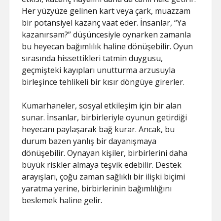
Her yüzyüze gelinen kart veya çark, muazzam
bir potansiyel kazanç vaat eder. İnsanlar, “Ya
kazanırsam?” düşüncesiyle oynarken zamanla
bu heyecan bağımlılık haline dönüşebilir. Oyun
sırasında hissettikleri tatmin duygusu,
geçmişteki kayıpları unutturma arzusuyla
birleşince tehlikeli bir kısır döngüye girerler.
Kumarhaneler, sosyal etkileşim için bir alan
sunar. İnsanlar, birbirleriyle oyunun getirdiği
heyecanı paylaşarak bağ kurar. Ancak, bu
durum bazen yanlış bir dayanışmaya
dönüşebilir. Oynayan kişiler, birbirlerini daha
büyük riskler almaya teşvik edebilir. Destek
arayışları, çoğu zaman sağlıklı bir ilişki biçimi
yaratma yerine, birbirlerinin bağımlılığını
beslemek haline gelir.