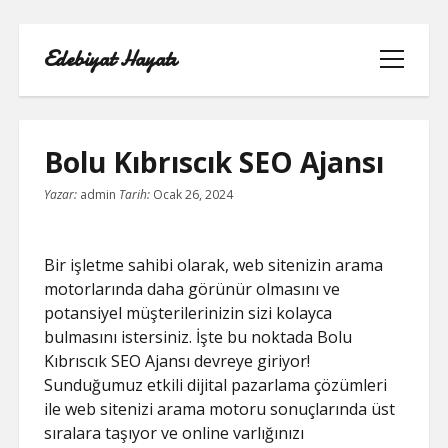
Edebiyat Hayatı
menüyü
aç
Bolu Kıbrıscık SEO Ajansı
Yazar:
admin
Tarih:
Ocak 26, 2024
INSTAGRAM BEĞENI KASMA HILESI
LISTE
Bir işletme sahibi olarak, web sitenizin arama
motorlarında daha görünür olmasını ve
SAYFA LISTESI
potansiyel müşterilerinizin sizi kolayca
bulmasını istersiniz. İşte bu noktada Bolu
SHORTS ABONE KASMA HILESI
Kıbrıscık SEO Ajansı devreye giriyor!
PARASIZ
Sunduğumuz etkili dijital pazarlama çözümleri
ile web sitenizi arama motoru sonuçlarında üst
TWITTER GIZLI İÇERIK GÖRME
sıralara taşıyor ve online varlığınızı