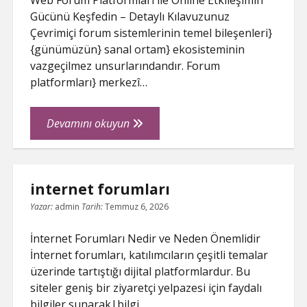
Web Forum Platformları ile Online Etkileşimin
Gücünü Keşfedin – Detaylı Kılavuzunuz
Çevrimiçi forum sistemlerinin temel bileşenleri}
{günümüzün} sanal ortam} ekosisteminin
vazgeçilmez unsurlarındandır. Forum
platformları} merkezî…
Web
Devamını okuyun
Forum
internet forumları
Yazar:
admin
Tarih:
Temmuz 6, 2026
İnternet Forumları Nedir ve Neden Önemlidir
İnternet forumları, katılımcıların çeşitli temalar
üzerinde tartıştığı dijital platformlardur. Bu
siteler geniş bir ziyaretçi yelpazesi için faydalı
bilgiler sunarak|bilgi…