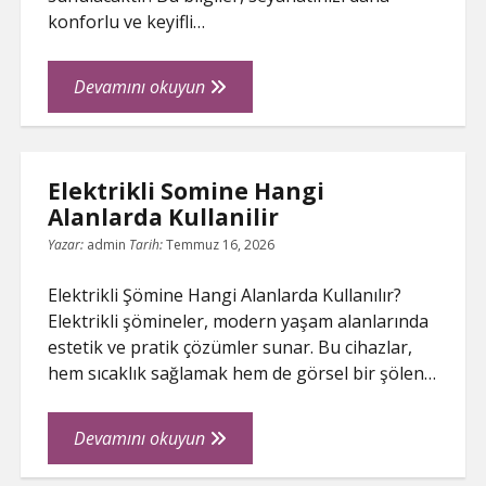
konforlu ve keyifli…
Elazigda
Devamını okuyun
Tatil
İcin
Arac
Elektrikli Somine Hangi
Kiralama
Alanlarda Kullanilir
İpuclari
Yazar:
admin
Tarih:
Temmuz 16, 2026
Elektrikli Şömine Hangi Alanlarda Kullanılır?
Elektrikli şömineler, modern yaşam alanlarında
estetik ve pratik çözümler sunar. Bu cihazlar,
hem sıcaklık sağlamak hem de görsel bir şölen…
Elektrikli
Devamını okuyun
Somine