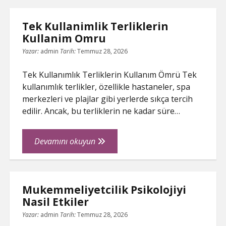
İcin
Destek
Tek Kullanimlik Terliklerin
Almanin
Kullanim Omru
Onemi
Yazar:
admin
Tarih:
Temmuz 28, 2026
Tek Kullanımlık Terliklerin Kullanım Ömrü Tek
kullanımlık terlikler, özellikle hastaneler, spa
merkezleri ve plajlar gibi yerlerde sıkça tercih
edilir. Ancak, bu terliklerin ne kadar süre…
Tek
Devamını okuyun
Kullanimlik
Terliklerin
Kullanim
Mukemmeliyetcilik Psikolojiyi
Omru
Nasil Etkiler
Yazar:
admin
Tarih:
Temmuz 28, 2026