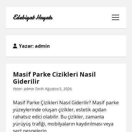
Edebiyat Hayatı
menüyü
aç
Yazar:
admin
INSTAGRAM BEĞENI KASMA HILESI
Masif Parke Cizikleri Nasil
LISTE
Giderilir
Yazar:
admin
Tarih:
Ağustos 5, 2026
SAYFA LISTESI
Masif Parke Çizikleri Nasıl Giderilir? Masif parke
SHORTS ABONE KASMA HILESI
yüzeylerinde oluşan çizikler, estetik açıdan
PARASIZ
rahatsız edici olabilir. Bu çizikler, zamanla
yürüyüş trafiği, mobilyaların kaydırılması veya
TWITTER GIZLI İÇERIK GÖRME
sert nesnelerin…