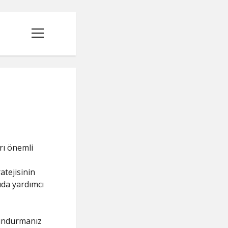
menüyü
aç
arı önemli
atejisinin
uda yardımcı
lundurmanız