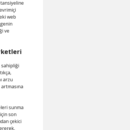
tansiyeline
evrimiçi
deki web
lgenin
i ve
ketleri
sahipliği
tıkça,
nı arzu
n artmasına
eleri sunma
için son
ıdan çekici
ererek,