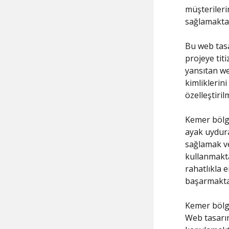
müşterileri
sağlamaktad
Bu web tasa
projeye titi
yansıtan we
kimliklerini
özelleştiri
Kemer bölge
ayak uydura
sağlamak ve
kullanmakta
rahatlıkla 
başarmaktad
Kemer bölge
Web tasarım