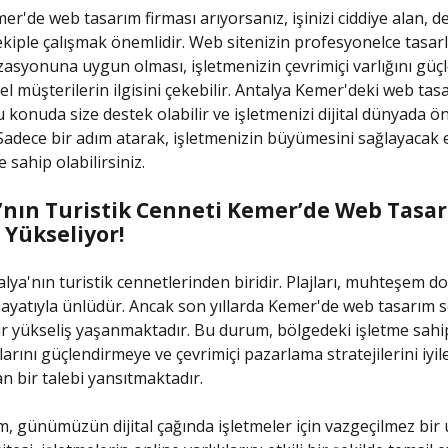
er'de web tasarım firması arıyorsanız, işinizi ciddiye alan, d
kiple çalışmak önemlidir. Web sitenizin profesyonelce tasar
asyonuna uygun olması, işletmenizin çevrimiçi varlığını güçl
el müşterilerin ilgisini çekebilir. Antalya Kemer'deki web tas
u konuda size destek olabilir ve işletmenizi dijital dünyada ö
 Sadece bir adım atarak, işletmenizin büyümesini sağlayacak et
 sahip olabilirsiniz.
’nın Turistik Cenneti Kemer’de Web Tasa
 Yükseliyor!
lya'nın turistik cennetlerinden biridir. Plajları, muhteşem do
hayatıyla ünlüdür. Ancak son yıllarda Kemer'de web tasarım
r yükseliş yaşanmaktadır. Bu durum, bölgedeki işletme sahi
ıklarını güçlendirmeye ve çevrimiçi pazarlama stratejilerini iyi
an bir talebi yansıtmaktadır.
, günümüzün dijital çağında işletmeler için vazgeçilmez bir