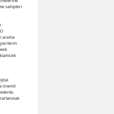
 etmelerine
me sahipleri
i
EO
in arama
terilerin
 web
klamcılık
jital
za önemli
nedenle,
ararlanmak