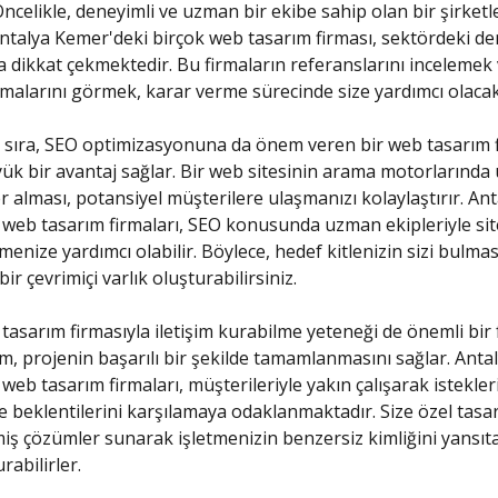
Öncelikle, deneyimli ve uzman bir ekibe sahip olan bir şirketl
 Antalya Kemer'deki birçok web tasarım firması, sektördeki de
la dikkat çekmektedir. Bu firmaların referanslarını incelemek
şmalarını görmek, karar verme sürecinde size yardımcı olacak
 sıra, SEO optimizasyonuna da önem veren bir web tasarım 
k bir avantaj sağlar. Bir web sitesinin arama motorlarında 
er alması, potansiyel müşterilere ulaşmanızı kolaylaştırır. Ant
web tasarım firmaları, SEO konusunda uzman ekipleriyle sit
enize yardımcı olabilir. Böylece, hedef kitlenizin sizi bulmas
ir çevrimiçi varlık oluşturabilirsiniz.
 tasarım firmasıyla iletişim kurabilme yeteneği de önemli bir
işim, projenin başarılı bir şekilde tamamlanmasını sağlar. Anta
web tasarım firmaları, müşterileriyle yakın çalışarak istekler
 beklentilerini karşılamaya odaklanmaktadır. Size özel tasa
lmiş çözümler sunarak işletmenizin benzersiz kimliğini yansıt
rabilirler.