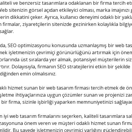
 kaliteli ve benzersiz tasarımlara odaklanan bir firma tercih e
eb sitenizin görsel açıdan etkileyici olması, marka imajınızı 
lerin dikkatini çeker. Ayrıca, kullanıcı deneyimi odaklı bir yak
irmalar, ziyaretçilerin sitenizde gezinirken kolaylıkla bilgiy
sağlar.
da, SEO optimizasyonu konusunda uzmanlaşmış bir web ta
mek işletmenizin çevrimiçi görünürlüğünü artırmak için öneml
larında üst sıralarda yer almak, potansiyel müşterilerin si
artırır. Dolayısıyla, firmanın SEO stratejilerini etkin bir şekilde
diğinden emin olmalısınız.
klı hizmet sunan bir web tasarım firması tercih etmek de ön
İşletme ihtiyaçlarınıza uygun çözümler sunan ve projenizi z
bir firma, sizinle işbirliği yaparken memnuniyetinizi sağlayac
 iyi web tasarım firmalarını seçerken, kaliteli tasarımlara sa
asyonuna önem veren ve müşteri odaklı hizmet sunan firmal
idir. Bu sayede işletmenizin çevrimiçi varlığını güçlendirebil