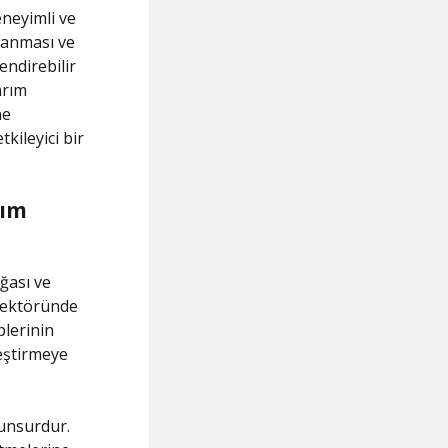
eneyimli ve
lanması ve
endirebilir
arım
ne
kileyici bir
rım
ğası ve
 sektöründe
plerinin
leştirmeye
 unsurdur.