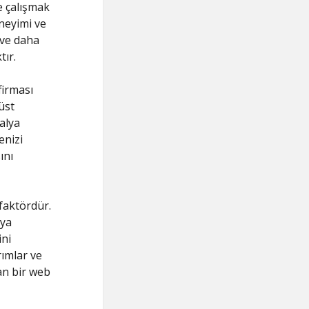
e çalışmak
neyimi ve
 ve daha
tır.
firması
üst
alya
enizi
ını
 faktördür.
lya
ini
rımlar ve
an bir web