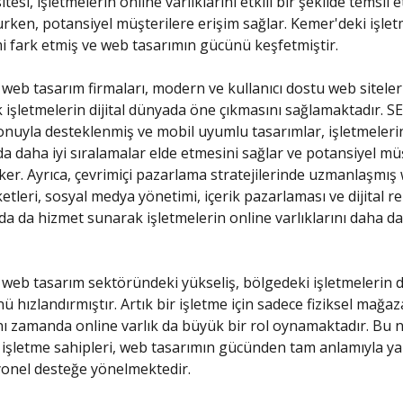
sitesi, işletmelerin online varlıklarını etkili bir şekilde temsil
urken, potansiyel müşterilere erişim sağlar. Kemer'deki işlet
 fark etmiş ve web tasarımın gücünü keşfetmiştir.
web tasarım firmaları, modern ve kullanıcı dostu web siteler
 işletmelerin dijital dünyada öne çıkmasını sağlamaktadır. S
nuyla desteklenmiş ve mobil uyumlu tasarımlar, işletmeler
a daha iyi sıralamalar elde etmesini sağlar ve potansiyel müş
eker. Ayrıca, çevrimiçi pazarlama stratejilerinde uzmanlaşmış
etleri, sosyal medya yönetimi, içerik pazarlaması ve dijital re
rda da hizmet sunarak işletmelerin online varlıklarını daha da
web tasarım sektöründeki yükseliş, bölgedeki işletmelerin di
hızlandırmıştır. Artık bir işletme için sadece fiziksel mağa
ynı zamanda online varlık da büyük bir rol oynamaktadır. Bu 
işletme sahipleri, web tasarımın gücünden tam anlamıyla y
yonel desteğe yönelmektedir.