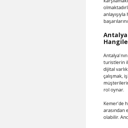
karşılamakta
olmaktadırl
anlayışıyla
başarıların
Antalya
Hangile
Antalya'nın
turistlerin
dijital varl
çalışmak, i
müşterileri
rol oynar.
Kemer'de hi
arasından en
olabilir. An