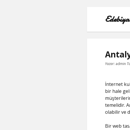
Edebiya
Antal
Yazar:
admin
Ta
İnternet kul
bir hale gel
müşterilerin
temelidir. 
olabilir ve d
Bir web tas