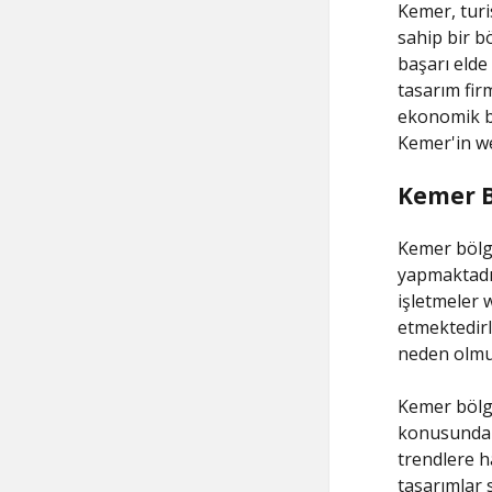
Kemer, turi
sahip bir bö
başarı elde
tasarım fir
ekonomik b
Kemer'in we
Kemer B
Kemer bölge
yapmaktadır
işletmeler 
etmektedirl
neden olmu
Kemer bölge
konusunda u
trendlere h
tasarımlar