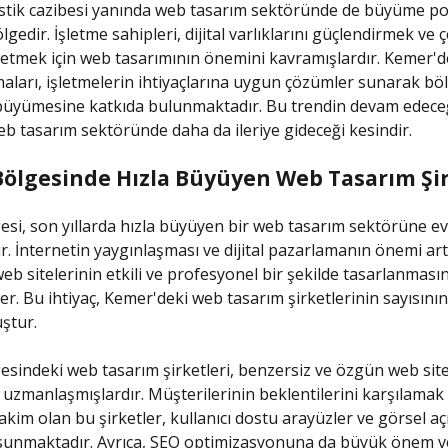
stik cazibesi yanında web tasarım sektöründe de büyüme po
lgedir. İşletme sahipleri, dijital varlıklarını güçlendirmek ve ç
 etmek için web tasarımının önemini kavramışlardır. Kemer'
maları, işletmelerin ihtiyaçlarına uygun çözümler sunarak bö
üyümesine katkıda bulunmaktadır. Bu trendin devam edeceğ
b tasarım sektöründe daha da ileriye gideceği kesindir.
ölgesinde Hızla Büyüyen Web Tasarım Şir
si, son yıllarda hızla büyüyen bir web tasarım sektörüne ev 
. İnternetin yaygınlaşması ve dijital pazarlamanın önemi art
web sitelerinin etkili ve profesyonel bir şekilde tasarlanması
er. Bu ihtiyaç, Kemer'deki web tasarım şirketlerinin sayısını
ştur.
sindeki web tasarım şirketleri, benzersiz ve özgün web sit
zmanlaşmışlardır. Müşterilerinin beklentilerini karşılamak 
akim olan bu şirketler, kullanıcı dostu arayüzler ve görsel aç
 sunmaktadır. Ayrıca, SEO optimizasyonuna da büyük önem v