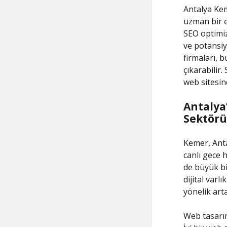
Antalya Kem
uzman bir e
SEO optimiz
ve potansiy
firmaları, b
çıkarabilir.
web sitesine
Antalya
Sektörü
Kemer, Anta
canlı gece 
de büyük bi
dijital varl
yönelik art
Web tasarım