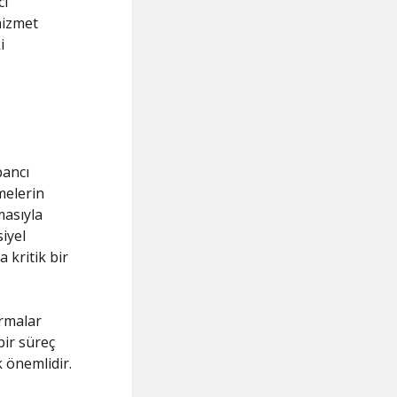
cı
hizmet
i
bancı
melerin
masıyla
iyel
 kritik bir
irmalar
bir süreç
k önemlidir.