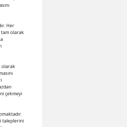
asını
ır. Her
ı tam olarak
ka
n
i olarak
masını
i
hazdan
ini çekmeyi
apmaktadır.
 taleplerini