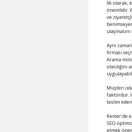
İlk olarak,
önemlidir. W
ve ziyaretçi
benimseyen f
ulaşmasını 
Aynı zaman
firması seç
Arama motor
olasılığını 
uygulayabil
Müşteri oda
faktördür. 
teslim eden 
Kemer'de en
SEO optimiz
etmek öneml