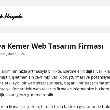
t Hayatı
ya Kemer Web Tasarım Firması
INSTAGRAM BEĞENI KASMA HILESI
rih:
Şubat 6, 2024
LISTE
lanımının hızla artmasıyla birlikte, işletmelerin dijital varlıkl
SAYFA LISTESI
miştir. İşletmenizin çevrimiçi varlık oluşturması ve potansiyel
e etkileyici bir web sitesi sunması, başarılı bir pazarlama str
SHORTS ABONE KASMA HILESI PARASIZ
Antalya Kemer'deki web tasarım firmaları işletmenize bu kon
ijital varlığınızı güçlendirebilir.
TWITTER GIZLI İÇERIK GÖRME
arım firması seçerken, birden fazla faktörü göz önünde bu