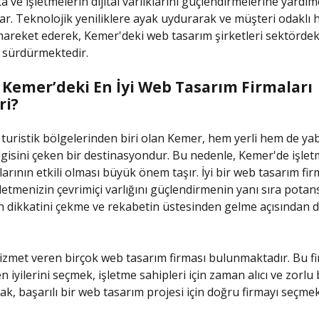
 ve işletmelerin dijital varlıklarını güçlendirmelerine yardım
ar. Teknolojik yeniliklere ayak uydurarak ve müşteri odaklı 
 hareket ederek, Kemer'deki web tasarım şirketleri sektördek
ı sürdürmektedir.
 Kemer’deki En İyi Web Tasarım Firmaları
ri?
 turistik bölgelerinden biri olan Kemer, hem yerli hem de ya
 ilgisini çeken bir destinasyondur. Bu nedenle, Kemer'de işlet
ıklarının etkili olması büyük önem taşır. İyi bir web tasarım fir
şletmenizin çevrimiçi varlığını güçlendirmenin yanı sıra potans
n dikkatini çekme ve rekabetin üstesinden gelme açısından da
zmet veren birçok web tasarım firması bulunmaktadır. Bu f
 iyilerini seçmek, işletme sahipleri için zaman alıcı ve zorlu 
cak, başarılı bir web tasarım projesi için doğru firmayı seçme