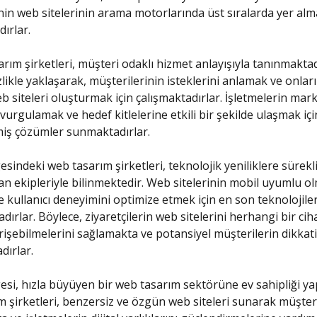
nin web sitelerinin arama motorlarında üst sıralarda yer alm
ırlar.
rım şirketleri, müşteri odaklı hizmet anlayışıyla tanınmaktad
zlikle yaklaşarak, müşterilerinin isteklerini anlamak ve onlar
b siteleri oluşturmak için çalışmaktadırlar. İşletmelerin mar
 vurgulamak ve hedef kitlelerine etkili bir şekilde ulaşmak içi
lmiş çözümler sunmaktadırlar.
sindeki web tasarım şirketleri, teknolojik yeniliklere sürekl
n ekipleriyle bilinmektedir. Web sitelerinin mobil uyumlu ol
 kullanıcı deneyimini optimize etmek için en son teknolojiler
dırlar. Böylece, ziyaretçilerin web sitelerini herhangi bir ci
erişebilmelerini sağlamakta ve potansiyel müşterilerin dikkat
ırlar.
si, hızla büyüyen bir web tasarım sektörüne ev sahipliği y
 şirketleri, benzersiz ve özgün web siteleri sunarak müşteri