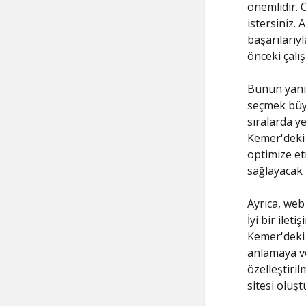
önemlidir. 
istersiniz.
başarılarıy
önceki çalı
Bunun yanı
seçmek büyü
sıralarda y
Kemer'deki 
optimize etm
sağlayacak b
Ayrıca, web
İyi bir ilet
Kemer'deki 
anlamaya ve
özelleştiri
sitesi oluştu