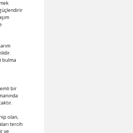
tmek
güçlendirir
laşım
e
sarım
idir.
zi bulma
emli bir
amanında
aktır.
hip olan,
arı tercih
ir ve