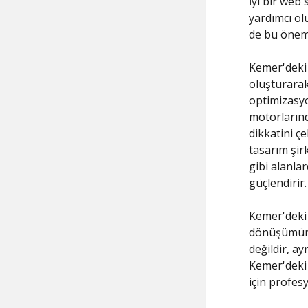
İyi bir web 
yardımcı ol
de bu önemi
Kemer'deki 
oluşturarak
optimizasyo
motorlarınd
dikkatini ç
tasarım şirk
gibi alanla
güçlendirir.
Kemer'deki 
dönüşümünü 
değildir, a
Kemer'deki 
için profes